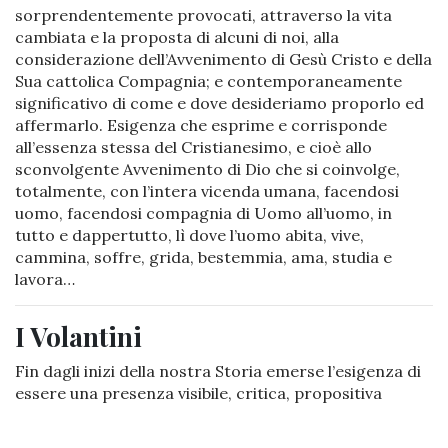
sorprendentemente provocati, attraverso la vita
cambiata e la proposta di alcuni di noi, alla
considerazione dell’Avvenimento di Gesù Cristo e della
Sua cattolica Compagnia; e contemporaneamente
significativo di come e dove desideriamo proporlo ed
affermarlo. Esigenza che esprime e corrisponde
all’essenza stessa del Cristianesimo, e cioè allo
sconvolgente Avvenimento di Dio che si coinvolge,
totalmente, con l’intera vicenda umana, facendosi
uomo, facendosi compagnia di Uomo all’uomo, in
tutto e dappertutto, lì dove l’uomo abita, vive,
cammina, soffre, grida, bestemmia, ama, studia e
lavora…
I Volantini
Fin dagli inizi della nostra Storia emerse l’esigenza di
essere una presenza visibile, critica, propositiva
dentro ogni fattore e ambito in cui normalmente la
vita dei giovani e dell’uomo si svolge e spesso si