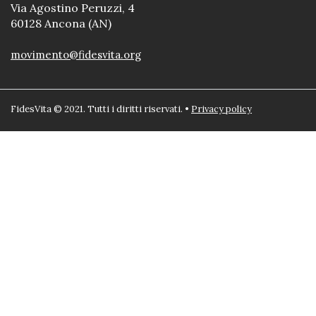
Via Agostino Peruzzi, 4
60128 Ancona (AN)
movimento@fidesvita.org
FidesVita © 2021. Tutti i diritti riservati. •
Privacy policy