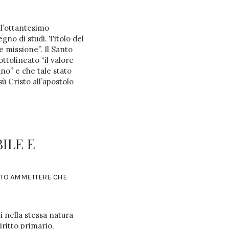
ll’ottantesimo
gno di studi. Titolo del
 missione”. Il Santo
ttolineato “il valore
ano” e che tale stato
ù Cristo all’apostolo
BILE E
ATTO AMMETTERE CHE
i nella stessa natura
iritto primario,