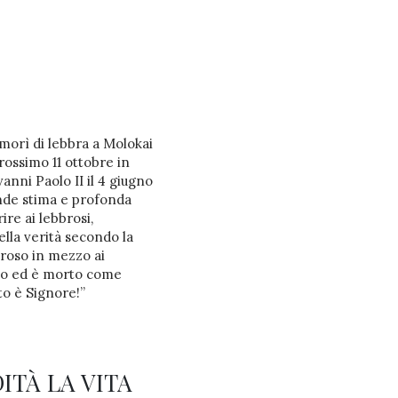
morì di lebbra a Molokai
rossimo 11 ottobre in
anni Paolo II il 4 giugno
ande stima e profonda
ire ai lebbrosi,
lla verità secondo la
broso in mezzo ai
rto ed è morto come
to è Signore!”
ITÀ LA VITA