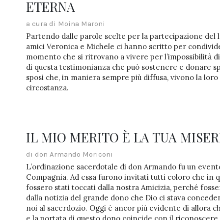
ETERNA
a cura di Moina Maroni
Partendo dalle parole scelte per la partecipazione del 
amici Veronica e Michele ci hanno scritto per condivid
momento che si ritrovano a vivere per l’impossibilità di 
di questa testimonianza che può sostenere e donare s
sposi che, in maniera sempre più diffusa, vivono la lor
circostanza.
IL MIO MERITO È LA TUA MISE
di don Armando Moriconi
L’ordinazione sacerdotale di don Armando fu un evento
Compagnia. Ad essa furono invitati tutti coloro che i
fossero stati toccati dalla nostra Amicizia, perché foss
dalla notizia del grande dono che Dio ci stava conced
noi al sacerdozio. Oggi è ancor più evidente di allora c
e la portata di questo dono coincide con il riconoscere 