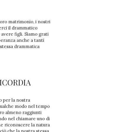
loro matrimonio, i nostri
erci il drammatico
avere figli. Siamo grati
peranza anche a tanti
o stessa drammatica
RICORDIA
 per la nostra
n qualche modo nel tempo
ero almeno raggiunti
endo nel chiamare uno di
he riconoscere la natura
ciò che la nostra stessa