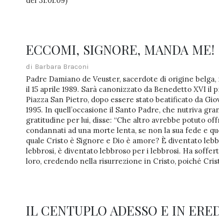
del 31.01.09)
ECCOMI, SIGNORE, MANDA ME!
di Barbara Braconi
Padre Damiano de Veuster, sacerdote di origine belga, 
il 15 aprile 1989. Sarà canonizzato da Benedetto XVI il p
Piazza San Pietro, dopo essere stato beatificato da Giov
1995. In quell’occasione il Santo Padre, che nutriva gr
gratitudine per lui, disse: “Che altro avrebbe potuto offr
condannati ad una morte lenta, se non la sua fede e que
quale Cristo è Signore e Dio è amore? È diventato leb
lebbrosi, è diventato lebbroso per i lebbrosi. Ha soffe
loro, credendo nella risurrezione in Cristo, poiché Cris
IL CENTUPLO ADESSO E IN ERED