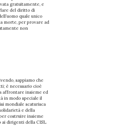
rovata gratuitamente, e
are del diritto di
dell’uomo quale unico
la morte, per provare ad
lutamente non
vivendo, sappiamo che
ti; è necessario cioè
 da affrontare insieme ed
tà in modo speciale il
isi mondiale scaturisca
olidarietà e della
 per costruire insieme
 ai dirigenti della CISL