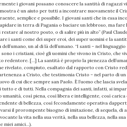
mente i giovani possano conoscere la santità di ragazzi vici
 mostra è un aiuto per tutti a incontrare nuovamente il C
traente, semplice e possibile. I giovani santi che in essa i
lapidare in terra di Pagania o baciare un lebbroso, ma fare l
 restare al nostro posto, o di salire più in alto” (Paul Claud
e i santi come dei super eroi, dei super uomini e la santi
dell’umano, un al di là dell’umano. “I santi – nel linguaggio 
 sono i cristiani, cioè gli uomini che vivono in Cristo, che v
to redentore. […] La santità è proprio la pienezza dell’uma
ne rivelato, compiuto, esaltato dal rapporto con Cristo red
artenenza a Cristo, che testimonia Cristo – nel parto di u
nuovo di cui dice sempre san Paolo. È l’uomo che lascia svel
i tutto e di tutti. Nella compagnia dei santi, infatti, si impar
ro umanità, così piena, così libera e intelligente, così cari
splendente di bellezza, così fecondamente operativa dappert
varsi il prorompente bisogno di imitazione, di sequela, di a
cante la vita nella sua verità, nella sua bellezza, nella sua
ete miei amici…).