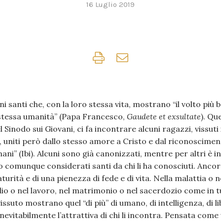
16 Luglio 2019
ni santi che, con la loro stessa vita, mostrano “il volto più b
 stessa umanità” (Papa Francesco,
Gaudete et exsultate
). Qu
Sinodo sui Giovani, ci fa incontrare alcuni ragazzi, vissuti 
, uniti però dallo stesso amore a Cristo e dal riconoscimen
mani” (Ibi). Alcuni sono già canonizzati, mentre per altri è i
no comunque considerati santi da chi li ha conosciuti. Anco
turità e di una pienezza di fede e di vita. Nella malattia o 
dio o nel lavoro, nel matrimonio o nel sacerdozio come in tut
suto mostrano quel “di più” di umano, di intelligenza, di li
nevitabilmente l’attrattiva di chi li incontra. Pensata com