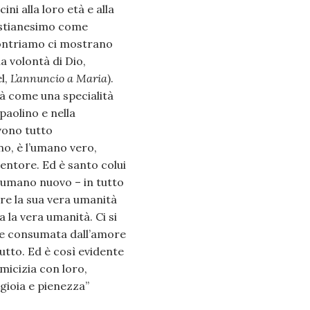
ni alla loro età e alla
ristianesimo come
ncontriamo ci mostrano
a volontà di Dio,
el,
L’annuncio a Maria
).
tà come una specialità
paolino e nella
ivono tutto
no, è l’umano vero,
entore. Ed è santo colui
n umano nuovo – in tutto
are la sua vera umanità
a la vera umanità. Ci si
ca e consumata dall’amore
utto. Ed è così evidente
micizia con loro,
 gioia e pienezza”