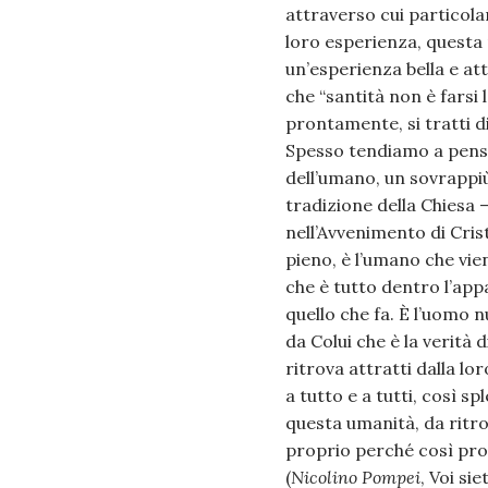
attraverso cui particolar
loro esperienza, questa
un’esperienza bella e at
che “santità non è farsi 
prontamente, si tratti di
Spesso tendiamo a pensar
dell’umano, un sovrappiù 
tradizione della Chiesa –
nell’Avvenimento di Cris
pieno, è l’umano che vie
che è tutto dentro l’app
quello che fa. È l’uomo 
da Colui che è la verità d
ritrova attratti dalla lo
a tutto e a tutti, così 
questa umanità, da ritro
proprio perché così provo
(
Nicolino Pompei
, Voi si