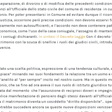
eparazione, di divorzio o di modifica delle precedenti condizion
zi all’Ufficiale dello stato civile del comune di residenza in cui
onio. Per poter presentarsi in Comune ed evitare dunque il ricorso
stizia, occorrono però precise condizioni: non devono esservi fig
amente non autosufficienti, e l’accordo non deve contenere pat
economica, come l’uso della casa coniugale, l’assegno di mante
 i coniugi dichiaranti.
In sintesi il Decreto Legge
Con il decreto 
imonio con la scusa di snellire i ruoli dei giudici civili, intro
versie.
ato una scelta politica, espressione di una tendenza culturale,
 e piace” minando nei suoi fondamenti la relazione tra un uomo e
’anelito al “per sempre” insito nel nostro cuore. Ma in questo m
io, che se fino ad ora aveva il suo ruolo di istituto giuridico tut
ata dal momento che l’assunzione di reciproci doveri e impegni 
ice manifestazione di pensiero degli stessi davanti all’Ufficiale 
il matrimonio diventa un cosiddetto “diritto disponibile”… spec
otrebbe succedere ancora se queste nuove disposizioni venissero