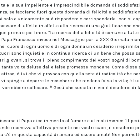
vita e la sua impellente e imprescindibile domanda di soddisfa
za, se facciamo fuori questa domanda di felicità e soddisfazion
 solo e unicamente può rispondere e corrisponderla…non si capi
assare di affetto in affetto alla ricerca di una gratificazione c
prima o poi finire. “La ricerca della felicità è comune a tutte 
tto Papa Francesco invece nel Messaggio per la XXX Giornata mon
el cuore di ogni uomo e di ogni donna un desiderio irreprimibile 
cuori sono inquieti e in continua ricerca di un bene che possa sa
cari giovani, si trova il pieno compimento dei vostri sogni di bont
e tante volte deluse dalle false promesse mondane. Come disse s
i attrae; è Lui che vi provoca con quella sete di radicalità che no
vi spinge a deporre le maschere che rendono falsa la vita; è Lui
i vorrebbero soffocare. É Gesù che suscita in voi il desiderio di f
scorso il Papa dice in merito all’amore e al matrimonio: “Il per
ande ricchezza affettiva presente nei vostri cuori, il desiderio p
za c’è in questa capacità di amare ed essere amati! Non permett