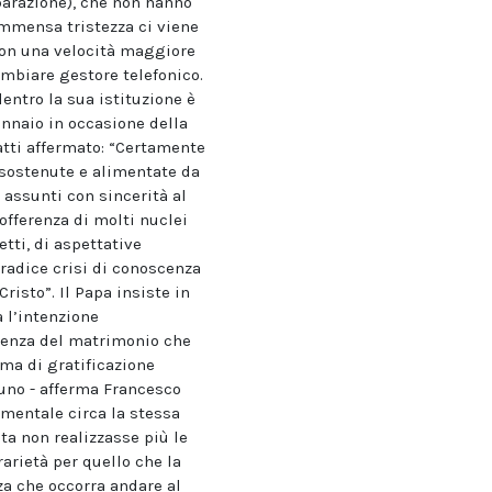
eparazione), che non hanno
immensa tristezza ci viene
 con una velocità maggiore
ambiare gestore telefonico.
entro la sua istituzione è
ennaio in occasione della
atti affermato: “Certamente
, sostenute e alimentate da
 assunti con sincerità al
offerenza di molti nuclei
etti, di aspettative
 radice crisi di conoscenza
risto”. Il Papa insiste in
 l’intenzione
scenza del matrimonio che
ma di gratificazione
nuno - afferma Francesco
mentale circa la stessa
a non realizzasse più le
arietà per quello che la
za che occorra andare al