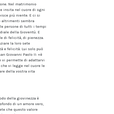
zione. Nel matrimonio
e insita nel cuore di ogni
sce più niente. E ci si
he altrimenti sembra
le persone di tutti i tempi
diale della Gioventù. E
di felicità, di pienezza.
ziare la loro sete
à e felicità. Lui solo può
an Giovanni Paolo II: «è
n vi permette di adattarvi
 che vi legge nel cuore le
are della vostra vita
iodo della giovinezza è
rofondo di un amore vero,
ete che questo valore