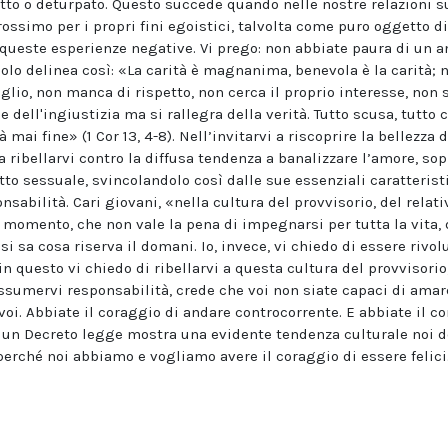
rutto o deturpato. Questo succede quando nelle nostre relazioni s
ossimo per i propri fini egoistici, talvolta come puro oggetto di
a queste esperienze negative. Vi prego: non abbiate paura di un a
lo delinea così: «La carità è magnanima, benevola è la carità; n
glio, non manca di rispetto, non cerca il proprio interesse, non s
 dell'ingiustizia ma si rallegra della verità. Tutto scusa, tutto c
à mai fine» (1 Cor 13, 4-8). Nell’invitarvi a riscoprire la bellezz
a ribellarvi contro la diffusa tendenza a banalizzare l’amore, so
to sessuale, svincolandolo così dalle sue essenziali caratteristi
sabilità. Cari giovani, «nella cultura del provvisorio, del relat
momento, che non vale la pena di impegnarsi per tutta la vita, di
 sa cosa riserva il domani. Io, invece, vi chiedo di essere rivolu
in questo vi chiedo di ribellarvi a questa cultura del provvisorio
assumervi responsabilità, crede che voi non siate capaci di amar
voi. Abbiate il coraggio di andare controcorrente. E abbiate il c
se un Decreto legge mostra una evidente tendenza culturale noi 
perché noi abbiamo e vogliamo avere il coraggio di essere felici