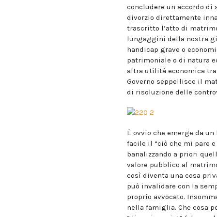
concludere un accordo di s
divorzio direttamente innan
trascritto l’atto di matrim
lungaggini della nostra giu
handicap grave o economic
patrimoniale o di natura 
altra utilità economica tra
Governo seppellisce il matr
di risoluzione delle contro
È ovvio che emerge da un l
facile il “ciò che mi pare
banalizzando a priori quell
valore pubblico al matrimon
così diventa una cosa priv
può invalidare con la sempl
proprio avvocato. Insomma 
nella famiglia. Che cosa p