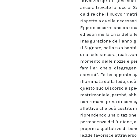
“divorzio sprint” (che vuo
ancora trovato la luce al 
da dire che il nuovo “matr
rispetto a quella necessar
Eppure occorre ancora una 
ed esprime la crisi della 
inaugurazione dell’anno gi
il Signore, nella sua bontà
una fede sincera, realizzan
momento delle nozze e pers
familiari che si disgregano
comuni”. Ed ha appunto agg
illuminata dalla fede, cioè
questo suo Discorso a spec
matrimoniale, perché, abb
non rimane priva di conse
affettiva che può costitui
riprendendo una citazione 
permanenza dell’unione, o 
proprie aspettative di ben
legge favorisce attraverso