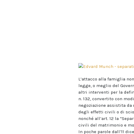
L’attacco alla famiglia no
legge, o meglio del Govern
altri interventi per la def
n. 132, convertito con modi
negoziazione assistita da 
degli effetti civili o di s
nonché all’art. 12 la “Sep
civili del matrimonio e mod
In poche parole dall’11 dic