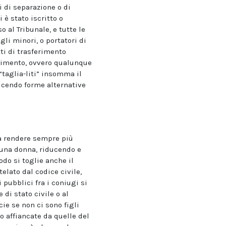
i di separazione o di
 è stato iscritto o
 al Tribunale, e tutte le
li minori, o portatori di
ti di trasferimento
nimento, ovvero qualunque
“taglia-liti” insomma il
ducendo forme alternative
 a rendere sempre più
 una donna, riducendo e
odo si toglie anche il
elato dal codice civile,
pubblici fra i coniugi si
di stato civile o al
ie se non ci sono figli
 affiancate da quelle del