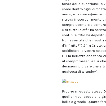
fondo della questione: la 
come dentro ogni circostan
uomo, e di conseguenza chi
ritrova inesorabilmente a p
sempre scemare e comunque 
e di tutte le età” ha scri
continua: “Dio ha deposto n
Non avvertite che i vostri 
d’infinito?”(…) “In Cristo, 
soddisfare le vostre attes
Lui la bellezza che tanto v
al compromesso; è Lui che 
decisioni più vere che altr
qualcosa di grande»”.
Proprio in questo stesso Di
quello in cui sboccia la gr
bello e grande. Quanta for