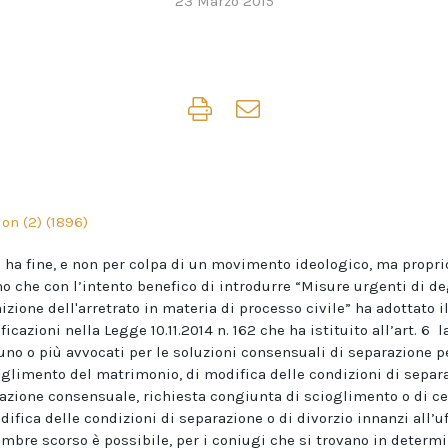
23 Marzo 2015
n ha fine, e non per colpa di un movimento ideologico, ma propri
o che con l’intento benefico di introdurre “Misure urgenti di de
inizione dell'arretrato in materia di processo civile” ha adottato 
ficazioni nella Legge 10.11.2014 n. 162 che ha istituito all’art. 6 
uno o più avvocati per le soluzioni consensuali di separazione p
cioglimento del matrimonio, di modifica delle condizioni di separa
arazione consensuale, richiesta congiunta di scioglimento o di ce
ifica delle condizioni di separazione o di divorzio innanzi all’uff
embre scorso è possibile, per i coniugi che si trovano in determi