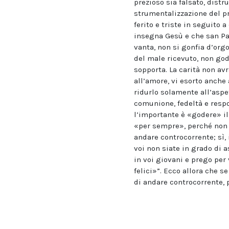
prezioso sia falsato, dist
strumentalizzazione del pr
ferito e triste in seguito 
insegna Gesù e che san Pao
vanta, non si gonfia d’orgo
del male ricevuto, non gode
sopporta. La carità non avr
all’amore, vi esorto anche 
ridurlo solamente all’aspet
comunione, fedeltà e respon
l’importante è «godere» il 
«per sempre», perché non si
andare controcorrente; sì, 
voi non siate in grado di 
in voi giovani e prego per 
felici»”. Ecco allora che 
di andare controcorrente, 