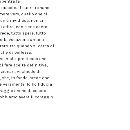
ubentra la
 piacere. Il cuore rimane
more vero, quello che ci
on è invidiosa, non si
i adira, non tiene conto
rede, tutto spera, tutto
a della vocazione umana
prattutto quando si cerca di
che di bellezza,
ivo, molti predicano che
 fare scelte definitive,
zionari, vi chiedo di
, che, in fondo, crede che
e veramente. Io ho fiducia
oraggio anche di essere
dobbiamo avere il coraggio
.