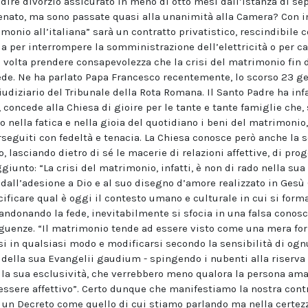
l dire divorzio assicurato in meno di otto mesi dall’istanza di s
Senato, ma sono passate quasi alla unanimità alla Camera? Con 
imonio all’italiana” sarà un contratto privatistico, rescindibile
ia per interrompere la somministrazione dell’elettricità o per c
volta prendere consapevolezza che la crisi del matrimonio fin d
fede. Ne ha parlato Papa Francesco recentemente, lo scorso 23 g
udiziario del Tribunale della Rota Romana. Il Santo Padre ha inf
, concede alla Chiesa di gioire per le tante e tante famiglie che
o nella fatica e nella gioia del quotidiano i beni del matrimonio,
eguiti con fedeltà e tenacia. La Chiesa conosce però anche la s
, lasciando dietro di sé le macerie di relazioni affettive, di prog
iunto: “La crisi del matrimonio, infatti, è non di rado nella sua
 dall’adesione a Dio e al suo disegno d’amore realizzato in Gesù C
ificare qual è oggi il contesto umano e culturale in cui si forma
andonando la fede, inevitabilmente si sfocia in una falsa cono
guenze. “Il matrimonio tende ad essere visto come una mera for
rsi in qualsiasi modo e modificarsi secondo la sensibilità di og
della sua Evangelii gaudium - spingendo i nubenti alla riserva 
la sua esclusività, che verrebbero meno qualora la persona amat
essere affettivo”. Certo dunque che manifestiamo la nostra contr
 un Decreto come quello di cui stiamo parlando ma nella certez