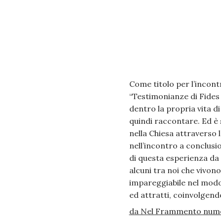
Come titolo per l’incon
“Testimonianze di Fides 
dentro la propria vita d
quindi raccontare. Ed è 
nella Chiesa attraverso l
nell’incontro a conclusi
di questa esperienza da c
alcuni tra noi che vivon
impareggiabile nel modo d
ed attratti, coinvolgend
da Nel Frammento nume