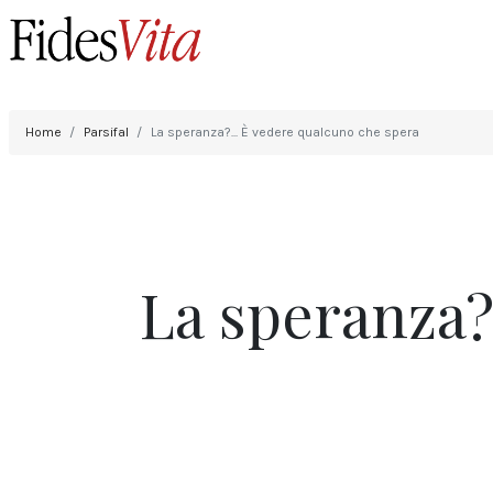
Home
Parsifal
La speranza?... È vedere qualcuno che spera
La speranza?