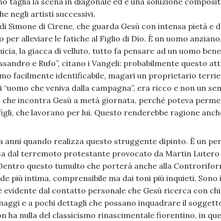
no taglia la scena in diagonale ed è una soluzione composi
 negli artisti successivi.
 di Simone di Cirene, che guarda Gesù con intensa pietà e d
o per alleviare le fatiche al Figlio di Dio. È un uomo anziano
micia, la giacca di velluto, tutto fa pensare ad un uomo bene
ssandro e Rufo”, citano i Vangeli: probabilmente questo at
o facilmente identificabile, magari un proprietario terri
i “uomo che veniva dalla campagna”, era ricco e non un se
o che incontra Gesù a metà giornata, perché poteva permett
e i figli, che lavorano per lui. Questo renderebbe ragione anc
a anni quando realizza questo struggente dipinto. È un per
ssa dal terremoto protestante provocato da Martin Lutero
ni. Dentro questo tumulto che porterà anche alla Controrifor
e più intima, comprensibile ma dai toni più inquieti. Sono i
à è evidente dal contatto personale che Gesù ricerca con chi
naggi e a pochi dettagli che possano inquadrare il soggetto
n ha nulla del classicismo rinascimentale fiorentino, in qu