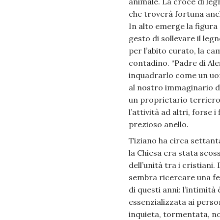
animale. La croce di leg
che troverà fortuna anche
In alto emerge la figura
gesto di sollevare il legn
per l’abito curato, la ca
contadino. “Padre di Ale
inquadrarlo come un uom
al nostro immaginario d
un proprietario terrier
l’attività ad altri, fors
prezioso anello.
Tiziano ha circa settant
la Chiesa era stata sco
dell’unità tra i cristia
sembra ricercare una fed
di questi anni: l’intimit
essenzializzata ai perso
inquieta, tormentata, no