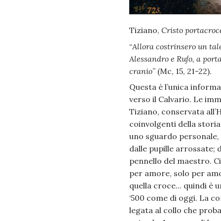
Tiziano,
Cristo portacroc
“
Allora costrinsero un ta
Alessandro e Rufo, a porta
cranio
” (Mc, 15, 21-22).
Questa è l’unica informa
verso il Calvario. Le imm
Tiziano, conservata all’
coinvolgenti della stori
uno sguardo personale, ch
dalle pupille arrossate;
pennello del maestro. Ci
per amore, solo per amor
quella croce... quindi è 
‘500 come di oggi. La cor
legata al collo che prob