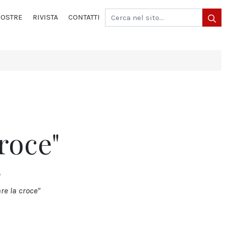
OSTRE
RIVISTA
CONTATTI
roce"
A
re la croce"