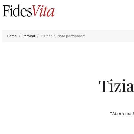
Home
Parsifal
Tiziano: "Cristo portacroce"
Tizi
“
Allora cos