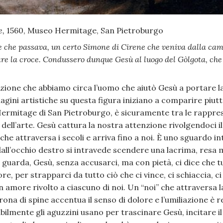
e,
1560, Museo Hermitage, San Pietroburgo
le che passava, un certo Simone di Cirene che veniva dalla ca
re la croce. Condussero dunque Gesù al luogo del Gòlgota, che 
zione che abbiamo circa l’uomo che aiutò Gesù a portare l
agini artistiche su questa figura iniziano a comparire piutt
Hermitage di San Pietroburgo, è sicuramente tra le rappres
a dell’arte. Gesù cattura la nostra attenzione rivolgendoci 
e attraversa i secoli e arriva fino a noi. È uno sguardo intr
 dall’occhio destro si intravede scendere una lacrima, resa
 guarda, Gesù, senza accusarci, ma con pietà, ci dice che t
e, per strapparci da tutto ciò che ci vince, ci schiaccia, c
un amore rivolto a ciascuno di noi. Un “noi” che attraversa la
ona di spine accentua il senso di dolore e l’umiliazione è r
abilmente gli aguzzini usano per trascinare Gesù, incitare i