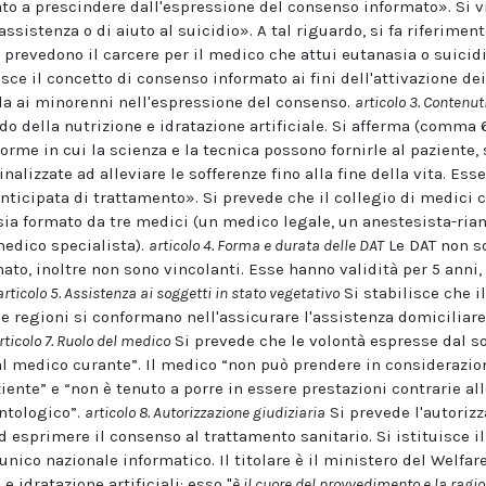
ato a prescindere dall'espressione del consenso informato». Si v
ssistenza o di aiuto al suicidio». A tal riguardo, si fa riferimento
 prevedono il carcere per il medico che attui eutanasia o suicidi
sce il concetto di consenso informato ai fini dell'attivazione dei
rola ai minorenni nell'espressione del consenso.
articolo 3. Contenuti
nodo della nutrizione e idratazione artificiale. Si afferma (comma
forme in cui la scienza e la tecnica possono fornirle al paziente
inalizzate ad alleviare le sofferenze fino alla fine della vita. E
nticipata di trattamento». Si prevede che il collegio di medici 
 sia formato da tre medici (un medico legale, un anestesista-ri
medico specialista).
articolo 4. Forma e durata delle DAT
Le DAT non so
to, inoltre non sono vincolanti. Esse hanno validità per 5 anni, 
articolo 5. Assistenza ai soggetti in stato vegetativo
Si stabilisce che i
le regioni si conformano nell'assicurare l'assistenza domiciliare
rticolo 7. Ruolo del medico
Si prevede che le volontà espresse dal s
l medico curante”. Il medico “non può prendere in considerazion
ente” e “non è tenuto a porre in essere prestazioni contrarie al
ontologico”.
articolo 8. Autorizzazione giudiziaria
Si prevede l'autorizz
d esprimere il consenso al trattamento sanitario. Si istituisce i
unico nazionale informatico. Il titolare è il ministero del Welfare
e idratazione artificiali: esso "
è il cuore del provvedimento e la ragi