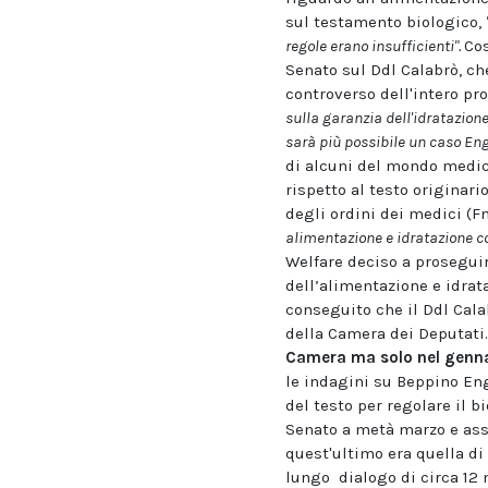
sul testamento biologico,
regole erano insufficienti".
Cos
Senato sul Ddl Calabrò, ch
controverso dell'intero p
sulla garanzia dell'idratazion
sarà più possibile un caso Eng
di alcuni del mondo medico
rispetto al testo originari
degli ordini dei medici (
alimentazione e idratazione co
Welfare deciso a proseguir
dell’alimentazione e idrat
conseguito che il Ddl Cal
della Camera dei Deputati
Camera ma solo nel gennai
le indagini su Beppino Eng
del testo per regolare il 
Senato a metà marzo e assu
quest'ultimo era quella di f
lungo dialogo di circa 12 