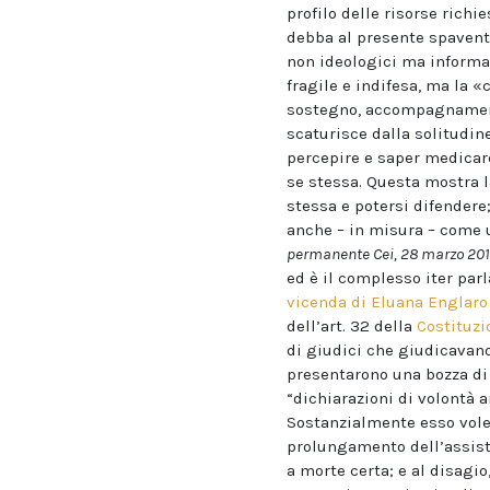
profilo delle risorse richi
debba al presente spaventa
non ideologici ma informat
fragile e indifesa, ma la 
sostegno, accompagnamento
scaturisce dalla solitudin
percepire e saper medicar
se stessa. Questa mostra l
stessa e potersi difendere
anche – in misura – come 
permanente Cei, 28 marzo 201
ed è il complesso iter parl
vicenda di Eluana Englaro
dell’art. 32 della
Costituzi
di giudici che giudicavan
presentarono una bozza di 
“dichiarazioni di volontà 
Sostanzialmente esso volev
prolungamento dell’assiste
a morte certa; e al disagi