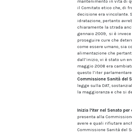
mantenimento in vita di q
il Comitato etico che, di f
decisione era vincolante. 
idratazione, pertanto avre
chiaramente la strada anch
gennaio 2009, si è invece d
proseguire cure che deter
come essere umano, sia cos
alimentazione che pertanto
dall’inizio, vi è stato un
maggio 2008 era cambiata, 
questo l’iter parlamentare
Commissione Sanità del S
legge sulla DAT, sostanzi
la maggioranza e che si de
Inizia l’iter nel Senato per
presenta alla Commissione 
avere e quali rifiutare anch
Commissione Sanità del Se