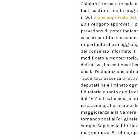
Calabrò è tornato in aula 
test, costituiti dalle preg
il Ddl
viene approvato def
2011 vengono approvati i p
prevedono di poter indicar
caso di perdita di coscienz
importante che si aggiunge
del consenso informato. Il 1
modificato a Montecitorio, 
definitiva, ha così modific
che la Dichiarazione antici
"accertata assenza di atti
deputati ha eliminato ogni
fiduciario quanto quella c
dal “no” all'eutanasia, al 
idratazione, al principio 
maggioranza alla Camera ot
tornando così all'originale
campo. Sopisce le fibrilla
maggioranza. E, infine, sp