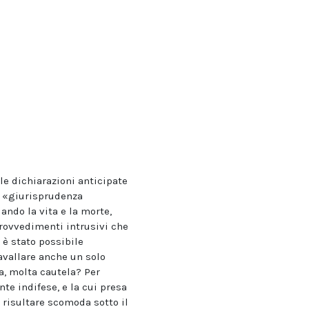
e dichiarazioni anticipate
la «giurisprudenza
ndo la vita e la morte,
provvedimenti intrusivi che
 è stato possibile
avallare anche un solo
a, molta cautela? Per
te indifese, e la cui presa
 risultare scomoda sotto il