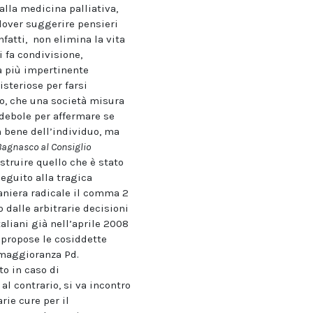
dalla medicina palliativa,
dover suggerire pensieri
fatti, non elimina la vita
 fa condivisione,
a più impertinente
steriose per farsi
o, che una società misura
debole per affermare se
n bene dell’individuo, ma
.Bagnasco al Consiglio
struire quello che è stato
seguito alla tragica
aniera radicale il comma 2
 dalle arbitrarie decisioni
taliani già nell’aprile 2008
, propose le cosiddette
a maggioranza Pd.
to in caso di
l contrario, si va incontro
rie cure per il