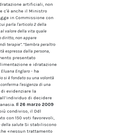
ratazione artificiali, non
 c'è anche il Ministro
legge in Commissione con
i parla l'articolo 2 della
al valore della vita quale
 diritto, non appare
ndi terapie”. “Sembra peraltro
tà espressa dalla persona,
amento presentato
limentazione e idratazione
i Eluana Englaro
- ha
o si è fondato su una volontà
conferma l'esigenza di una
di evidenziare la
all’individuo di decidere
tanasia.
Il 26 marzo 2009
iù condiviso, il Ddl
o con 150 voti favorevoli,
e della salute
Si stabiliscono
e che «nessun trattamento