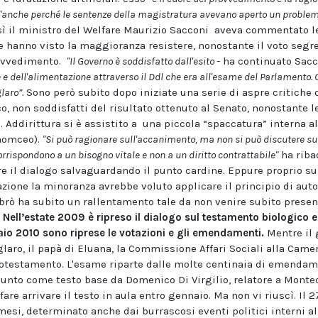
"anche perché le sentenze della magistratura avevano aperto un problem
ì il ministro del Welfare Maurizio Sacconi aveva commentato le
e hanno visto la maggioranza resistere, nonostante il voto segre
rovvedimento.
"Il Governo è soddisfatto dall'esito
- ha continuato Sac
e e dell'alimentazione attraverso il Ddl che era all'esame del Parlamento
laro”.
Sono però subito dopo iniziate una serie di aspre critiche 
, non soddisfatti del risultato ottenuto al Senato, nonostante
o. Addirittura si è assistito a una piccola “spaccatura” interna 
Fnomceo).
"Si può ragionare sull'accanimento, ma non si può discutere sul
rrispondono a un bisogno vitale e non a un diritto contrattabile"
ha ribad
e il dialogo salvaguardando il punto cardine. Eppure proprio s
azione la minoranza avrebbe voluto applicare il principio di aut
abrò ha subito un rallentamento tale da non venire subito prese
.
Nell’estate 2009 è ripreso il dialogo sul testamento biologico e
o 2010 sono riprese le votazioni e gli emendamenti.
Mentre il 
laro, il papà di Eluana, la Commissione Affari Sociali alla Camer
biotestamento. L'esame riparte dalle molte centinaia di emendam
nto come testo base da Domenico Di Virgilio, relatore a Monteci
are arrivare il testo in aula entro gennaio. Ma non vi riuscì. Il 2
mesi, determinato anche dai burrascosi eventi politici interni a