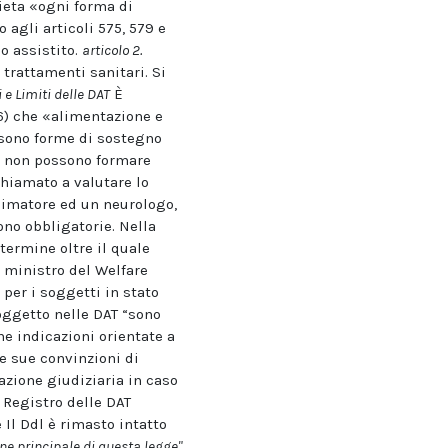
ieta «ogni forma di
 agli articoli 575, 579 e
o assistito.
articolo 2.
 trattamenti sanitari. Si
 e Limiti delle DAT
È
 6) che «alimentazione e
, sono forme di sostegno
sse non possono formare
chiamato a valutare lo
animatore ed un neurologo,
no obbligatorie. Nella
termine oltre il quale
l ministro del Welfare
 per i soggetti in stato
oggetto nelle DAT “sono
e indicazioni orientate a
le sue convinzioni di
azione giudiziaria in caso
l Registro delle DAT
 Il Ddl è rimasto intatto
one principale di questa legge"