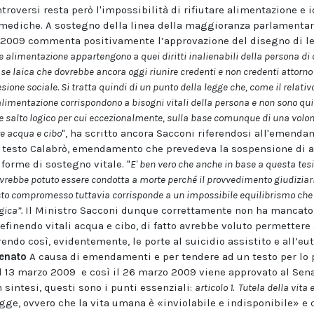
troversi resta però l'impossibilità di rifiutare alimentazione e id
mediche. A sostegno della linea della maggioranza parlamentare
o 2009 commenta positivamente l’approvazione del disegno di 
e alimentazione appartengono a quei diritti inalienabili della persona di cu
se laica che dovrebbe ancora oggi riunire credenti e non credenti attorno 
one sociale. Si tratta quindi di un punto della legge che, come il relativo
 alimentazione corrispondono a bisogni vitali della persona e non sono qui
salto logico per cui eccezionalmente, sulla base comunque di una volon
e acqua e cibo
", ha scritto ancora Sacconi riferendosi all'emend
 testo Calabrò, emendamento che prevedeva la sospensione di a
 forme di sostegno vitale. "
E' ben vero che anche in base a questa tes
vrebbe potuto essere condotta a morte perché il provvedimento giudiziari
to compromesso tuttavia corrisponde a un impossibile equilibrismo che 
gica”.
Il Ministro Sacconi dunque correttamente non ha mancato 
definendo vitali acqua e cibo, di fatto avrebbe voluto permettere 
endo così, evidentemente, le porte al suicidio assistito e all’eu
Senato
A causa di emendamenti e per tendere ad un testo per lo p
l 13 marzo 2009 e così il 26 marzo 2009 viene approvato al Senat
n sintesi, questi sono i punti essenziali:
articolo 1. Tutela della vita 
legge, ovvero che la vita umana è «inviolabile e indisponibile» 