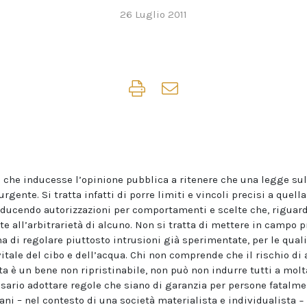
26 Luglio 2011
che inducesse l’opinione pubblica a ritenere che una legge sull
 urgente. Si tratta infatti di porre limiti e vincoli precisi a quel
oducendo autorizzazioni per comportamenti e scelte che, riguarda
te all’arbitrarietà di alcuno. Non si tratta di mettere in campo 
a di regolare piuttosto intrusioni già sperimentate, per le quali
itale del cibo e dell’acqua. Chi non comprende che il rischio di 
ta è un bene non ripristinabile, non può non indurre tutti a molt
ssario adottare regole che siano di garanzia per persone fatalmen
ni – nel contesto di una società materialista e individualista −