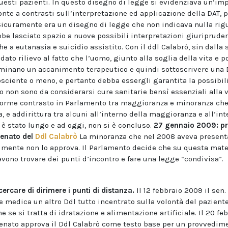
uesti pazienti. In questo disegno di legge si evidenziava un’i
ronte a contrasti sull’interpretazione ed applicazione della DAT, 
Sicuramente era un disegno di legge che non indicava nulla rig
bbe lasciato spazio a nuove possibili interpretazioni giuripruden
e a eutanasia e suicidio assistito. Con il ddl Calabrò, sin dalla
ato rilievo al fatto che l’uomo, giunto alla soglia della vita e 
minano un accanimento terapeutico e quindi sottoscrivere una D
ciente o meno, e pertanto debba essergli garantita la possibili
 non sono da considerarsi cure sanitarie bensì essenziali alla v
 enorme contrasto in Parlamento tra maggioranza e minoranza che
e addirittura tra alcuni all’interno della maggioranza e all’int
 è stato lungo e ad oggi, non si è concluso.
27 gennaio 2009: pr
enato del
Ddl Calabrò
La minoranza che nel 2008 aveva presenta
almente non lo approva. Il Parlamento decide che su questa mate
vono trovare dei punti d’incontro e fare una legge “condivisa”.
 cercare di dirimere i punti di distanza.
Il 12 febbraio 2009 il sen
medica un altro Ddl tutto incentrato sulla volontà del paziente
e se si tratta di idratazione e alimentazione artificiale. Il 20 fe
nato approva il Ddl Calabrò come testo base per un provvedim