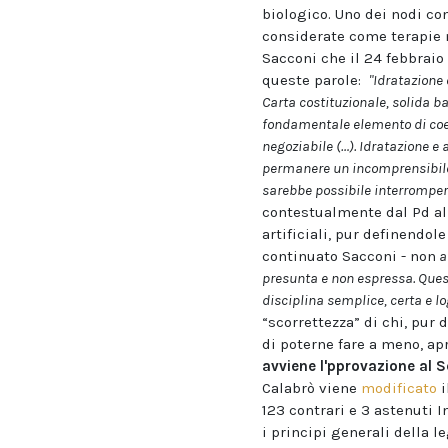
biologico. Uno dei nodi con
considerate come terapie 
Sacconi che il 24 febbrai
queste parole:
"Idratazione 
Carta costituzionale, solida ba
fondamentale elemento di coesi
negoziabile (…). Idratazione e
permanere un incomprensibile 
sarebbe possibile interromper
contestualmente dal Pd al
artificiali, pur definendole
continuato Sacconi - non
a
presunta e non espressa. Ques
disciplina semplice, certa e lo
“scorrettezza” di chi, pur 
di poterne fare a meno, apr
avviene l'pprovazione al 
Calabrò viene
modificato
i
123 contrari e 3 astenuti I
i principi generali della 