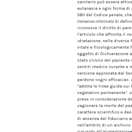
sanitario può essere attiv
eutanasia e ogni forma di a
580 del Codice penale, che
Consenso Informato
Si defini
riconosce il diritto di pa
l'articolo che affronta il 
idratazione, nelle diverse 
vitale e fisiologicamente f
oggetto di Dichiarazione a
stato clinico del paziente
sentiti medico curante e 
versione approvata dal Sena
perdono «ogni efficacia».
“adotta le linee guida cui 
vegetativo permanente”.
a
prese in considerazione da
cagionare la morte del pazi
carattere scientifico e de
di assenza del fiduciario a
nell'ambito di un archivio 
riguardo all’alimentazione 