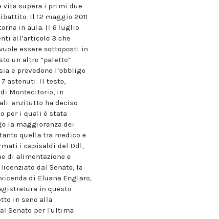
e vita supera i primi due
ibattito. Il 12 maggio 2011
na in aula. Il 6 luglio
i all’articolo 3 che
vuole essere sottoposti in
sto un altro “paletto”
sia e prevedono l’obbligo
7 astenuti. Il testo,
di Montecitorio, in
ali: anzitutto ha deciso
o per i quali è stata
ogo la maggioranza dei
(tanto quella tra medico e
mati i capisaldi del Ddl,
one di alimentazione e
licenziato dal Senato, la
 vicenda di Eluana Englaro,
magistratura in questo
tto in seno alla
al Senato per l'ultima