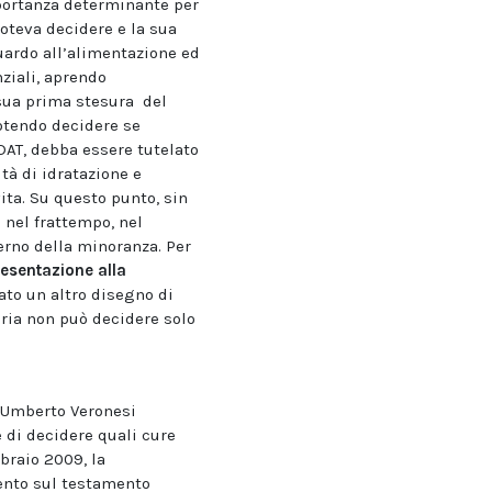
mportanza determinante per
poteva decidere e la sua
uardo all’alimentazione ed
ziali, aprendo
 sua prima stesura del
potendo decidere se
AT, debba essere tutelato
tà di idratazione e
ita. Su questo punto, sin
 nel frattempo, nel
erno della minoranza. Per
esentazione alla
to un altro disegno di
ria non può decidere solo
. Umberto Veronesi
 di decidere quali cure
bbraio 2009, la
ento sul testamento