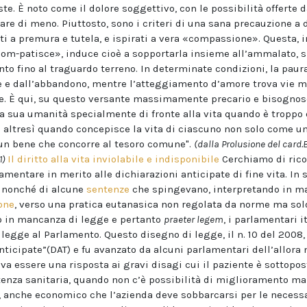
este. È noto come il dolore soggettivo, con le possibilità offerte 
re di meno. Piuttosto, sono i criteri di una sana precauzione a 
i a premura e tutela, e ispirati a vera «compassione». Questa, in
«com-patisce», induce cioè a sopportarla insieme all’ammalato, si
 fino al traguardo terreno. In determinate condizioni, la paur
e e dall’abbandono, mentre l’atteggiamento d’amore trova vie mi
e. È qui, su questo versante massimamente precario e bisognos
a sua umanità specialmente di fronte alla vita quando è troppo 
; altresì quando concepisce la vita di ciascuno non solo come u
un bene che concorre al tesoro comune".
(dalla Prolusione del card
1)
Il diritto alla vita inviolabile e indisponibile
Cerchiamo di rico
amentare in merito alle dichiarazioni anticipate di fine vita.
In 
nonché di alcune
sentenze
che spingevano, interpretando in m
one
, verso una pratica eutanasica non regolata da norme ma solo
o in mancanza di legge e pertanto
praeter legem
, i parlamentari i
legge al Parlamento. Questo disegno di legge, il n. 10 del 2008
anticipate”(DAT) e fu avanzato da alcuni parlamentari dell’allor
a essere una risposta ai gravi disagi cui il paziente è sottopos
nza sanitaria, quando non c’è possibilità di miglioramento ma a
o, anche economico che l’azienda deve sobbarcarsi per le necessa