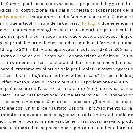
alla Camera per la sua approvazione. La proposta di legge sul fin
iudiziali di costituzionalità e dalla richiesta di sospensione del d
initivamente
a maggioranza nella Commissione della Camera e tor
rimi due articoli in aula della Camera;
il 7 luglio
due emendament
e nel testamento biologico solo i trattamenti terapeutici cui si 
a e non quelli a cui invece non si vuole essere sottoposti. È que
 ai primi due articoli che escludono qualsiasi forma di eutana
2 luglio 2011 il Ddl viene approvato in aula con 278 sì, 205 no, e 
torna all'esame del Senato per l’ approvazione definitiva. L'aula 
ato in vari punti il testo elaborato dalla commissione Affari soci
pata di trattamento si attiva solo per i malati in stato vegetativ
vità cerebrale integrativa cortico-sottocorticale". In secondo lu
 riferimento ai casi di controversia sull'applicazione della DAT 
he può nascere dall'assenza di fiduciario). Vengono invece confer
divieto - salvo casi eccezionali di malati terminali - di sospensi
del consenso informato. Con un testo che somiglia molto a quello 
tiene così un triplice risultato. Calibra il provvedimento sulla
 intento di prevenire con la legislazione altri interventi della 
zioni che le modifiche intervenute nei mesi scorsi avevano prodo
iana la strada ad un'approvazione rapida quando il testo tornerà 