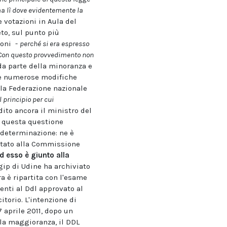
a lì dove evidentemente la
 votazioni in Aula del
to, sul punto più
coni -
perché si era espresso
. Con questo provvedimento non
da parte della minoranza e
 le numerose modifiche
alla Federazione nazionale
 principio per cui
ito ancora il ministro del
u questa questione
odeterminazione: ne è
ntato alla Commissione
d esso è giunto alla
gip di Udine ha archiviato
a è ripartita con l'esame
enti al Ddl approvato al
torio. L'intenzione di
7 aprile 2011, dopo un
lla maggioranza, il DDL