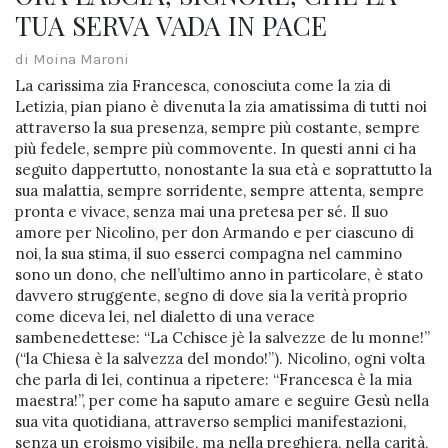
TUA SERVA VADA IN PACE
di Moina Maroni
La carissima zia Francesca, conosciuta come la zia di
Letizia, pian piano è divenuta la zia amatissima di tutti noi
attraverso la sua presenza, sempre più costante, sempre
più fedele, sempre più commovente. In questi anni ci ha
seguito dappertutto, nonostante la sua età e soprattutto la
sua malattia, sempre sorridente, sempre attenta, sempre
pronta e vivace, senza mai una pretesa per sé. Il suo
amore per Nicolino, per don Armando e per ciascuno di
noi, la sua stima, il suo esserci compagna nel cammino
sono un dono, che nell’ultimo anno in particolare, è stato
davvero struggente, segno di dove sia la verità proprio
come diceva lei, nel dialetto di una verace
sambenedettese: “La Cchisce jè la salvezze de lu monne!”
(“la Chiesa è la salvezza del mondo!”). Nicolino, ogni volta
che parla di lei, continua a ripetere: “Francesca è la mia
maestra!”, per come ha saputo amare e seguire Gesù nella
sua vita quotidiana, attraverso semplici manifestazioni,
senza un eroismo visibile, ma nella preghiera, nella carità,