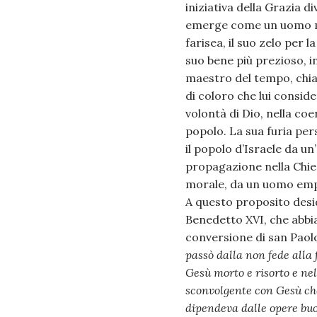
iniziativa della Grazia 
emerge come un uomo mor
farisea, il suo zelo per l
suo bene più prezioso, i
maestro del tempo, chia
di coloro che lui conside
volontà di Dio, nella co
popolo. La sua furia per
il popolo d’Israele da u
propagazione nella Chie
morale, da un uomo empi
A questo proposito des
Benedetto XVI, che abbia
conversione di san Paolo
passò dalla non fede alla f
Gesù morto e risorto e nel
sconvolgente con Gesù che
dipendeva dalle opere buo