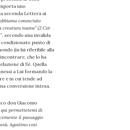
comporta uno
lla seconda Lettera ai
 abbiamo conosciuto
na creatura nuova” (2 Cor
”
, secondo una invalida
 condizionato punto di
o (in lui riferibile alla
 incontrare, che lo ha
velazione di Sé. Quella
nessi a Lui formando la
ore e in cui tende ad
una conversione intesa,
amico don Giacomo
 qui permettetemi di
icemente il passaggio
esù. Agostino così