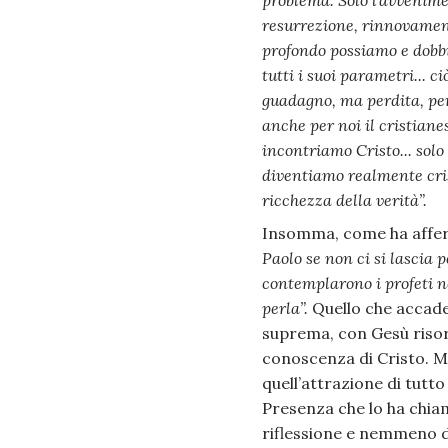
problema. Solo l’avvenimen
resurrezione, rinnovament
profondo possiamo e dobb
tutti i suoi parametri... 
guadagno, ma perdita, perc
anche per noi il cristiane
incontriamo Cristo... solo
diventiamo realmente crist
ricchezza della verità”.
Insomma, come ha affer
Paolo se non ci si lascia
contemplarono i profeti ne
perla”.
Quello che accade 
suprema, con Gesù risort
conoscenza di Cristo. M
quell’attrazione di tutt
Presenza che lo ha chia
riflessione e nemmeno di