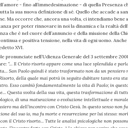
ell’amore - fino all’immedesimazione - di quella Presenza ch
 tutta la sua nuova definizione di sé. Quello che accade a 
ne. Ma occorre che, ancora una volta, ci intendiamo bene s
anza per poter rinnovare in noi la dinamica e la realtà dell
za che è nel cuore dell’annuncio e della missione della Chie
tinua e positiva tensione, nella vita di ogni uomo. Anche i
edetto XVI.
ole pronunciate nell’Udienza Generale del 3 settembre 2008
are:
“... Il Cristo risorto appare come una luce splendida e parl
ita... San Paolo quindi è stato trasformato non da un pensiero
 Risorto, della quale mai potrà in seguito dubitare tanto era sta
ntro. Esso cambiò fondamentalmente la vita di Paolo; in questo 
... Questa svolta della sua vita, questa trasformazione di tutto
ologico, di una maturazione o evoluzione intellettuale e moral
pensiero ma dell’incontro con Cristo Gesù. In questo senso non
one del suo io, ma fu morte e resurrezione per lui stesso: mor
n il Cristo risorto... Tutte le analisi psicologiche non possono 