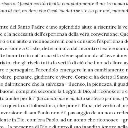
, risorto. Questa verità ribalta completamente il nostro modo d
uno di noi, credere che Gesù ‘ha dato se stesso per me’, morendo
o del Santo Padre è uno splendido aiuto a risentire la ver
e e la necessità dell’esperienza della vera conversione. Que
 e un aiuto a riconoscere in cosa consiste l’esperienza de
versione a Cristo, determinata dall’incontro reale e scon
e incontro in cui la sua vita viene spalancata all’avvenim
sto, che gli rivela tutta la verità di ciò che fino ad allora 
 e perseguire. Facendolo emergere in un cambiamento rad
rdare, pensare, giudicare e vivere. Come ci ha detto il San
o dal ritenere che la salvezza - il senso, la pienezza, il guad
 buone, compiute secondo la Legge di Dio, al riconoscere 
o anche per lui” (
ha amato me e ha dato se stesso per me…
) 
to questa sottolineatura, che pone il Papa, del verbo al p
onversione di san Paolo non è il passaggio da un non crede
nte in Dio, com’era Paolo, ad un uomo che riconosce - graz
to - la presenza di Dio e di tutto il suo inaudito Amore nel