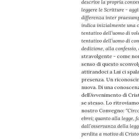
descrive la propria conve
leggere le Scritture - agg
differenza inter praesump
indica inizialmente una c
tentativo dell’uomo di vol
tentativo dell’uomo di co
dedizione, alla confessio,
stravolgente - come non
senso di questo sconvolg
attirandoci a Lui ci spa
presenza. Un riconoscim
nuova. Di una conoscen
dell’Avvenimento di Crist
se stesso. Lo ritrovia
nostro Convegno:
“Circo
ebrei; quanto alla legge, 
dall’osservanza della leg
perdita a motivo di Cristo