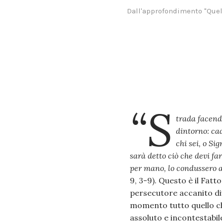
Dall'approfondimento "Quell
“S
trada facend
dintorno: cad
chi sei, o Si
sarà detto ciò che devi fa
per mano, lo condussero a
9, 3-9). Questo è il Fatt
persecutore accanito div
momento tutto quello ch
assoluto e incontestabil