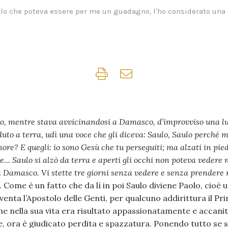
o che poteva essere per me un guadagno, l'ho considerato una pe
o, mentre stava avvicinandosi a Damasco, d’improvviso una luce
uto a terra, udì una voce che gli diceva: Saulo, Saulo perché mi
gnore? E quegli: io sono Gesù che tu perseguiti; ma alzati in pied
re... Saulo si alzò da terra e aperti gli occhi non poteva vedere
 Damasco. Vi stette tre giorni senza vedere e senza prendere n
o. Come è un fatto che da lì in poi Saulo diviene Paolo, cio
enta l’Apostolo delle Genti, per qualcuno addirittura il Pr
e nella sua vita era risultato appassionatamente e accani
e, ora è giudicato perdita e spazzatura. Ponendo tutto se 