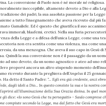
divina. La conversione di Paolo non è né morale né religios
almente ineccepibile, altamente devoto a Dio e alla Leg
a tradizione dei padri, la sua assoluta passione per la Legge 
nsieme a tutto l’insegnamento che aveva ricevuto dal più f
mato Gamaliele. Ed è questo che giustifica il suo accani
rava immorali, blasfemi, eretici. Nella sua furia persecutori
erenza della Legge e a difesa dell’unica Legge, come una te
secutoria non era sentita come una violenza, ma come una 
n’eresia, da una menzogna. Che aveva il suo capo in Gesù di 
sa. Quindi la sua conversione non è il passaggio da un u
o ad uno devoto, da un uomo agnostico o ateo ad uno reli
idero proporvi ancora un altro stupendo momento dell’in
mo ricevuto durante la preghiera dell’
Angelus
il 25 gennaio
. Ha detto il Santo Padre:
“... Egli era già credente, anzi ebr
ede, dagli idoli a Dio... In questo consiste la sua e la nostra c
l’aprirsi all’illuminazione della Sua Grazia divina. In quel mo
 gli dice: «Io sono Gesù che tu perseguiti» - Saulo comprese c
ne compiute secondo la Legge, ma dal fatto che Gesù era morto