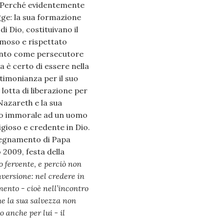
a. Perché evidentemente
ge: la sua formazione
di Dio, costituivano il
amoso e rispettato
mento come persecutore
a è certo di essere nella
stimonianza per il suo
lotta di liberazione per
Nazareth e la sua
omo immorale ad un uomo
gioso e credente in Dio.
segnamento di Papa
 2009, festa della
eo fervente, e perciò non
onversione: nel credere in
mento - cioè nell’incontro
he la sua salvezza non
 anche per lui - il