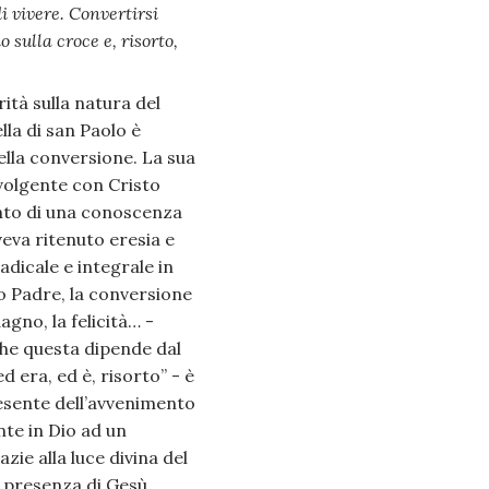
i vivere. Convertirsi
 sulla croce e, risorto,
ità sulla natura del
lla di san Paolo è
lla conversione. La sua
volgente con Cristo
ento di una conoscenza
aveva ritenuto eresia e
icale e integrale in
to Padre, la conversione
agno, la felicità… -
che questa dipende dal
“ed era, ed è, risorto” - è
resente dell’avvenimento
nte in Dio ad un
ie alla luce divina del
la presenza di Gesù