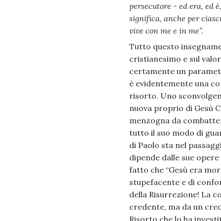
persecutore - ed era, ed è
significa, anche per ciasc
vive con me e in me”.
Tutto questo insegnament
cristianesimo e sul valor
certamente un parametro
è evidentemente una con
risorto. Uno sconvolgent
nuova proprio di Gesù Cri
menzogna da combattere
tutto il suo modo di gua
di Paolo sta nel passaggi
dipende dalle sue opere
fatto che “Gesù era mort
stupefacente e di confor
della Risurrezione! La c
credente, ma da un crede
Risorto che lo ha investi