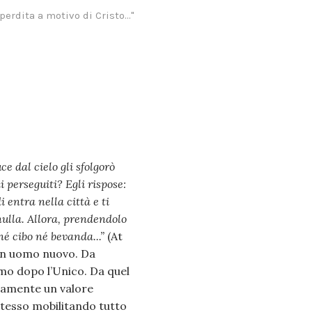
rdita a motivo di Cristo..."
 dal cielo gli sfolgorò
 perseguiti? Egli rispose:
i entra nella città e ti
 nulla. Allora, prendendolo
é cibo né bevanda...”
(At
è un uomo nuovo. Da
imo dopo l’Unico. Da quel
tamente un valore
stesso mobilitando tutto