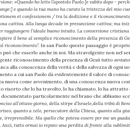
rsione: «Quando ho letto l’apostolo Paolo [e subito dopo - per
iunge:] e quando la tua mano ha curato la tristezza del mio cuo
tionem et confessionem / tra la dedizione e il riconosciment
osa cattiva. Alla lunga decade in presunzione cattiva; ma iniz
er raggiungere l’ideale buono intuito. La conversione cristiana 
mpiere il bene al semplice riconoscimento della presenza di G
 al riconoscimento”.
In san Paolo questo passaggio è propri
 può che esserlo anche in noi. Ma stravolgente non nel se
ente riconoscimento della presenza di Gesù tutto avviato 
lanca alla conoscenza della verità e della salvezza di ogni 
ento a cui san Paolo dà evidentemente il valore di conos
za nuova come avvenimento, di una conoscenza nuova co
o risorto che lo ha travolto, lo ha chiamato, lo ha attratto
mo documentato particolarmente nel brano che abbiamo sc
nciso all’ottavo giorno, della stirpe d’Israele,della tribù di Ben
fariseo, quanto a zelo, persecutore della Chiesa, quanto alla giu
ge, irreprensibile. Ma quello che poteva essere per me un guada
. Anzi, tutto ormai io reputo una perdita di fronte alla sublimi