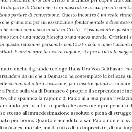
to, l’incontro forte con Cristo, è la chiave per capire che cos
o da parte di Colui che si era mostrato e aveva parlato con lui
iamo parlare di conversione. Questo incontro è un reale rin
ciò che prima era per lui essenziale e fondamentale è diventato
hé ormai conta solo la vita in Cristo... Cosa vuol dire questo 
simo non è una nuova filosofia
o una nuova morale. Cristiani s
 in questa relazione personale con Cristo, solo in quest’incontro
iani. E così si apre la nostra ragione, si apre a tutta la saggez
mato anche il grande teologo Hans Urs Von Balthasar,
“no
 persuadere da lui che a Damasco ha contemplato la bellezza s
lle visioni della loro vocazione, per riuscire quindi a vendere 
a Paolo sulla via di Damasco è proprio il sorprendente inc
o, che spalanca la ragione di Paolo alla Sua piena rivelazio
andando per aria tutto quello che aveva sempre pensato d
o se stesso all’immedesimazione assoluta e piena di strugg
mato per nome. Quanto è accaduto a san Paolo non è lo svi
 un’ascesi morale, ma il frutto di un imprevisto, di una imp