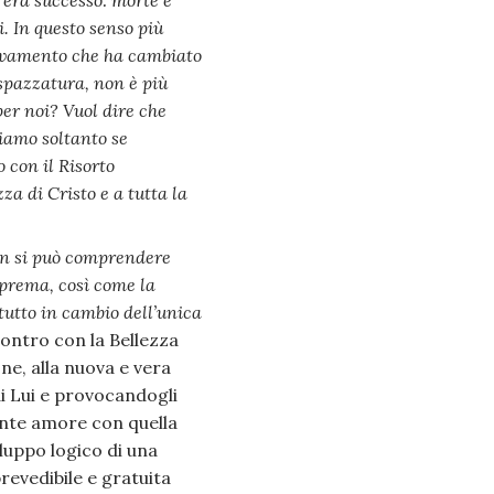
a era successo: morte e
. In questo senso più
novamento che ha cambiato
 spazzatura, non è più
per noi? Vuol dire che
iamo soltanto se
 con il Risorto
za di Cristo e a tutta la
n si può comprendere
uprema, così come la
tutto in cambio dell’unica
ontro con la Bellezza
ne, alla nuova e vera
i Lui e provocandogli
ente amore con quella
luppo logico di una
revedibile e gratuita