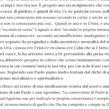
, sempre vivo tra noi. È proprio uno stravolgimento che 
nza, di giudizio e quindi di vita. Ce ne parla lui stesso ne
noi non conosciamo più nessuno secondo la carne; e anche se
a non lo conosciamo più così... Quindi se uno è in Cristo, è u
o “secondo la carne” è uguale a dire “secondo la propria misura
mana di conoscere, secondo un insufficiente, inadeguato e
e segnato da pregiudizi e dalla mentitrice mentalità del mond
o). Ora, conoscere Cristo è riconoscere Colui che si è fatto
nel cuore, lo ha attratto tutto a Sé portandolo alla piena ri
va abbattere proprio in coloro che erano intimamente con
enza in cui consiste tutta la sua vita, per cui arde il suo cu
esso. Seguendo san Paolo siamo molto lontani dal cliché di 
 senso moralistico o spiritualistico.
 ascoltare un tratto di una meditazione tenuta dal nostro 
ione di san Paolo e san Agostino:
“La conversione di Paolo (e
sant’Agostino usa per indicare la propria conversione) è sempl
 al riconoscimento di quello che Dio ha compiuto e compie in G