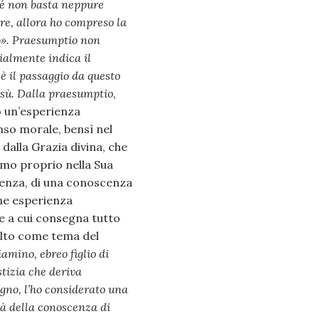
ché non basta neppure
re, allora ho compreso la
o». Praesumptio non
ialmente indica il
è il passaggio da questo
esù. Dalla praesumptio,
o un’esperienza
nso morale, bensì nel
dalla Grazia divina, che
uomo proprio nella Sua
cenza, di una conoscenza
me esperienza
 e a cui consegna tutto
elto come tema del
iamino, ebreo figlio di
stizia che deriva
gno, l’ho considerato una
tà della conoscenza di