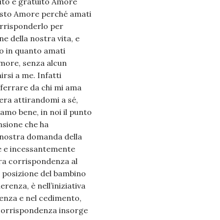
uto e gratuito Amore
uesto Amore perché amati
rrisponderlo per
e della nostra vita, e
o in quanto amati
Amore, senza alcun
irsi a me. Infatti
afferrare da chi mi ama
era attirandomi a sé,
mo bene, in noi il punto
nsione che ha
la nostra domanda della
nte e incessantemente
tra corrispondenza al
e posizione del bambino
erenza, è nell’iniziativa
lienza e nel cedimento,
 corrispondenza insorge