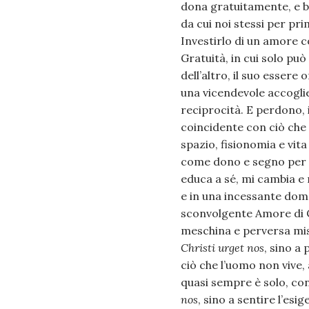
dona gratuitamente, e ba
da cui noi stessi per pri
Investirlo di un amore 
Gratuità, in cui solo può
dell’altro, il suo esser
una vicendevole accogli
reciprocità. E perdono, 
coincidente con ciò che 
spazio, fisionomia e vi
come dono e segno per m
educa a sé, mi cambia e 
e in una incessante dom
sconvolgente Amore di C
meschina e perversa misu
Christi urget nos
, sino a
ciò che l’uomo non vive,
quasi sempre è solo, con
nos
, sino a sentire l’esi