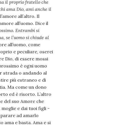
 il proprio fratello che
hi ama Dio, ami anche il
’amore all’altro. Il
amore all’uomo. Dice il
rossimo. Entrambi si
, se l’uomo si chiude al
more all’uomo, come
oprio e peculiare, oserei
re Dio, di essere mossi
 prossimo è ogni uomo
er strada o andando al
tire più estraneo e di
patia. Ma come un dono
to ed è risorto. L’altro
 e del suo Amore che
oglie e dai tuoi figli -
imparare ad amarlo
o ama e basta. Ama e si