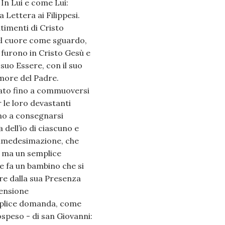
 In Lui e come Lui:
a Lettera ai Filippesi.
timenti di Cristo
del cuore come sguardo,
furono in Cristo Gesù e
suo Essere, con il suo
Amore del Padre.
mato fino a commuoversi
 le loro devastanti
no a consegnarsi
 dell’io di ciascuno e
 immedesimazione, che
 ma un semplice
 fa un bambino che si
are dalla sua Presenza
tensione
mplice domanda, come
ospeso - di san Giovanni: