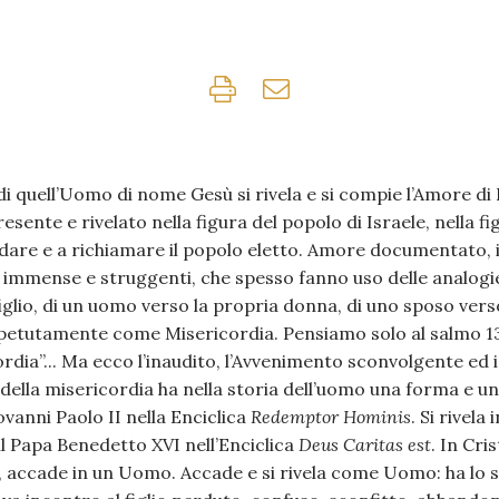
di quell’Uomo di nome Gesù si rivela e si compie l’Amore di 
sente e rivelato nella figura del popolo di Israele, nella fi
idare e a richiamare il popolo eletto. Amore documentato, i
immense e struggenti, che spesso fanno uso delle analogie
figlio, di un uomo verso la propria donna, di uno sposo vers
ipetutamente come Misericordia. Pensiamo solo al salmo 135
ordia”... Ma ecco l’inaudito, l’Avvenimento sconvolgente ed i
 della misericordia ha nella storia dell’uomo una forma e 
ovanni Paolo II nella Enciclica
Redemptor Hominis
. Si rivela
l Papa Benedetto XVI nell’Enciclica
Deus Caritas est
. In Cri
, accade in un Uomo. Accade e si rivela come Uomo: ha lo