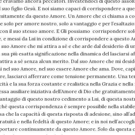
 eravamo ancora peccatori. Investendoci di questo assol
l suo figlio Gesù. E noi siamo capaci di corrispondere a q
atuitamente da questo Amore. Un Amore che ci chiama a co
e solo per amore nostro, solo a vantaggio e per l’esaltazion
on il suo stesso amore. E Gli possiamo corrispondere sol
 e messi da Lui in condizione di corrispondere a questo 
l suo Amore che mi attira a sé e che arde dal desiderio di un
 sua più esatta significazione nella dinamica del lasciarsi 
attira a sé senza alcun merito. Dal suo Amore che mi desid
 nel suo Amore, nel suo essere Amore che ama. Dove, capia
re, lasciarci afferrare come tensione permanente. Una te
cità e la sua forza costante e realistica nella Grazia e nel
tessa ausiliare iniziativa dell’Amore di Dio che gratuitame
 vantaggio di questo nostro cedimento a Lui, di questa nos
hé questa corrispondenza è sempre possibile nella stabil
sa che la capacità di questa risposta di adesione, sino all’ad
ratuità e nella fedeltà di questo Amore; e in noi nell’accog
 e portare continuamente da questo Amore. Solo da questa