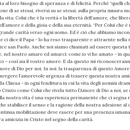
sta al loro bisogno di speranza e di felicità. Perché “quelli 
gione di se stessi, riversi su se stessi, sulla propria misura 
lla vita; Colui che è la verità e la libertà dell’amore, che liber
ell’amore e della gioia e della sua eternità. “Per Colui che 
 grande carità verso ogni uomo. Ed è ciò che abbiamo incon
e ci dice il Papa - lo ha reso trasparente e attraente nella 
 dice san Paolo. Anche noi siamo chiamati ad essere questa
 nel nostro amare ed amarci: come io vi ho amato - in qua
to - così sia il vostro amore. E da questo mi riconosceranno
’Amore di Dio per noi. In noi: la trasparenza di questo Amor
ergere l’amorevole urgenza di tessere questa nostra amiciz
la Chiesa - in ogni fenditura in cui la vita degli uomini dr
Cristo come Colui che rivela tutto l’Amore di Dio a noi, s
a nostra vita è una esperienza permanente che ci segna 
che stabilisce il senso e la ragione della nostra adesione a
ntinua mobilitazione deve essere per una presenza umana
ra amicizia in Cristo nel segno della carità.