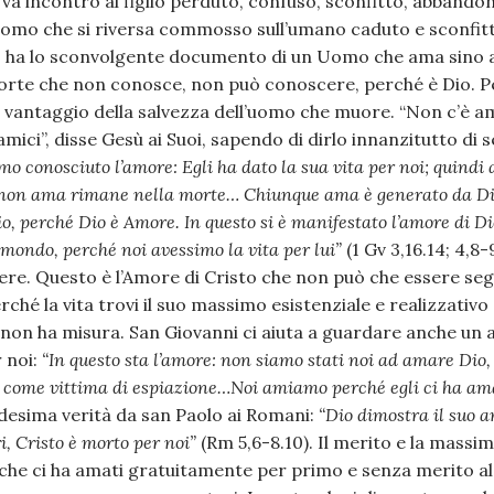
va incontro al figlio perduto, confuso, sconfitto, abbandona
mo che si riversa commosso sull’umano caduto e sconfitt
o ha lo sconvolgente documento di un Uomo che ama sino a
orte che non conosce, non può conoscere, perché è Dio. 
 vantaggio della salvezza dell’uomo che muore. “Non c’è a
 amici”, disse Gesù ai Suoi, sapendo di dirlo innanzitutto di
o conosciuto l’amore: Egli ha dato la sua vita per noi; quind
hi non ama rimane nella morte… Chiunque ama è generato da Di
, perché Dio è Amore. In questo si è manifestato l’amore di D
l mondo, perché noi avessimo la vita per lui”
(1 Gv 3,16.14; 4,8-
ere. Questo è l’Amore di Cristo che non può che essere seg
ché la vita trovi il suo massimo esistenziale e realizzativ
 non ha misura. San Giovanni ci aiuta a guardare anche un a
 noi:
“In questo sta l’amore: non siamo stati noi ad amare Dio,
o come vittima di espiazione…Noi amiamo perché egli ci ha am
edesima verità da san Paolo ai Romani:
“Dio dimostra il suo a
 Cristo è morto per noi”
(Rm 5,6-8.10). Il merito e la massi
 che ci ha amati gratuitamente per primo e senza merito a