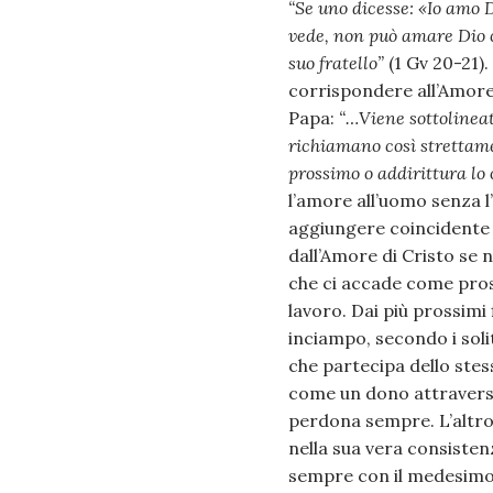
“Se uno dicesse: «Io amo Di
vede, non può amare Dio 
suo fratello”
(1 Gv 20-21).
corrispondere all’Amore d
Papa:
“…Viene sottolineat
richiamano così strettame
prossimo o addirittura lo 
l’amore all’uomo senza l
aggiungere coincidente d
dall’Amore di Cristo se
che ci accade come pross
lavoro. Dai più prossimi
inciampo, secondo i soli
che partecipa dello stes
come un dono attraverso
perdona sempre. L’altro c
nella sua vera consisten
sempre con il medesimo 