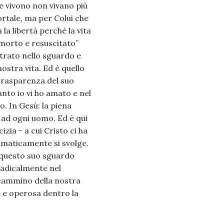
che vivono non vivano più
mortale, ma per Colui che
a la libertà perché la vita
è morto e resuscitato”
trato nello sguardo e
nostra vita. Ed è quello
 trasparenza del suo
nto io vi ho amato e nel
. In Gesù: la piena
e ad ogni uomo. Ed è qui
ia - a cui Cristo ci ha
ammaticamente si svolge.
e questo suo sguardo
radicalmente nel
l cammino della nostra
 e operosa dentro la