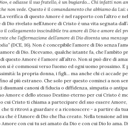
o», e odiasse il suo fratello, è un
bugiardo… Chi infatti non ama
che non vede. Questo è il comandamento che abbiamo da Lui: c
 La verifica di questo Amore è nel rapporto con l’altro e nell
i Dio rivelato nell’Amore di Cristo è una vita segnata dall’
o il collegamento inscindibile tra amore di Dio e amore del p
nte che l’affermazione dell’amore di Dio diventa una menzogna
odia”
(DCE, 16). Non è concepibile l’amore di Dio senza l’a
’amore di Dio. Dicevamo, qualche istante fa, che l’ambito pr
i questo Amore è l’amore all’altro. Non si può dire di ama
 non si è commossi verso l’uomo ed ogni uomo prossimo. E
imità: la propria donna, i figli... ma anche chi ci accade p
 fino al più estraneo. Che solo per questo cominci a non sen
ti disumani canoni di fiducia o diffidenza, simpatia o anti
so Amore e dello stesso Destino eterno per cui Cristo è mor
 cui Cristo ti chiama a partecipare del suo essere Amore,
he ti ritrovi a guardare e a riconoscere - a partire da tua m
za che è l’Amore di Dio che l’ha creato. Nella tensione ad 
Amore con cui tu sei amato da Dio e con cui Dio lo ama. Di