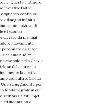
edele. Questo è l’Amore
 investire l’altro.
 e sguardo continuo.
e e il segno infinito
dinamismo positivo di
le e feconda
re diverso da me, mai
prendere nuovamente
e perdonato da Dio; e
 richiama a sé, mi
mo che solo nella Grazia
zione del cuore - lo
tinuamente la nostra
amo con l’altro.
Caritas
o. Uno struggimento per
gno fondamentale in cui
so.
Caritas Christi urget
 altri incontrino e