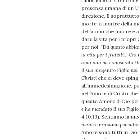
l’abbraccio di Uomo che 
presenza umana di un Uo
direzione. E soprattutt
morte, a morire della m
dell’uomo che muore e a
dare la vita per i propri
per noi.
“Da questo abbiam
la vita per i fratelli… C
ama non ha conosciuto Dio
il suo unigenito Figlio ne
Christi
che ci deve sping
all’immedesimazione, per
nell’Amore di Cristo che
questo Amore di Dio per
e ha mandato il suo Figli
4,10.19). Sentiamo la m
mentre eravamo peccatori,
Amore sono tutti in Dio