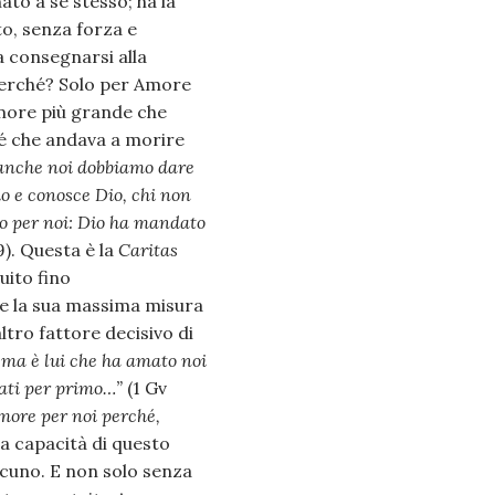
to a se stesso; ha la
o, senza forza e
 consegnarsi alla
Perché? Solo per Amore
more più grande che
 sé che andava a morire
i anche noi dobbiamo dare
o e conosce Dio, chi non
io per noi: Dio ha mandato
9). Questa è la
Caritas
uito fino
o e la sua massima misura
ltro fattore decisivo di
 ma è lui che ha amato noi
ati per primo…”
(1 Gv
more per noi perché,
ma capacità di questo
lcuno. E non solo senza