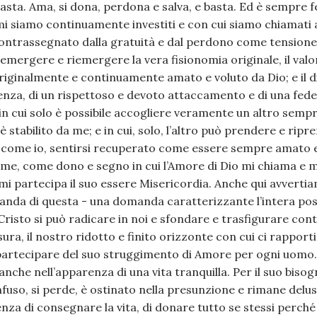
sta. Ama, si dona, perdona e salva, e basta. Ed è sempre f
mi siamo continuamente investiti e con cui siamo chiamati ad
contrassegnato dalla gratuità e dal perdono come tensione
 emergere e riemergere la vera fisionomia originale, il valor
e originalmente e continuamente amato e voluto da Dio; e il 
enza, di un rispettoso e devoto attaccamento e di una fede
in cui solo è possibile accogliere veramente un altro semp
è stabilito da me; e in cui, solo, l’altro può prendere e ri
ta come io, sentirsi recuperato come essere sempre amato 
e, come dono e segno in cui l’Amore di Dio mi chiama e mi
mi partecipa il suo essere Misericordia. Anche qui avvertia
anda di questa - una domanda caratterizzante l’intera posi
risto si può radicare in noi e sfondare e trasfigurare con
ra, il nostro ridotto e finito orizzonte con cui ci rapporti
 partecipare del suo struggimento di Amore per ogni uom
 anche nell’apparenza di una vita tranquilla. Per il suo biso
fuso, si perde, è ostinato nella presunzione e rimane delu
genza di consegnare la vita, di donare tutto se stessi perché