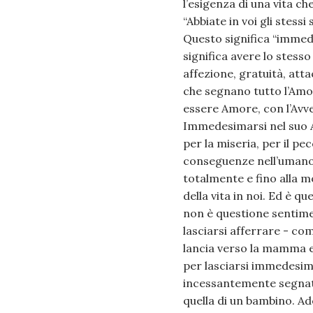
l’esigenza di una vita c
“Abbiate in voi gli stessi
Questo significa “immede
significa avere lo stess
affezione, gratuità, at
che segnano tutto l’Amor
essere Amore, con l’Avve
Immedesimarsi nel suo A
per la miseria, per il p
conseguenze nell’umano;
totalmente e fino alla mo
della vita in noi. Ed è 
non è questione sentim
lasciarsi afferrare - c
lancia verso la mamma e 
per lasciarsi immedesim
incessantemente segnat
quella di un bambino. Ad