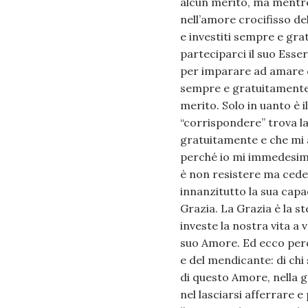
alcun merito, ma mentre
nell’amore crocifisso de
e investiti sempre e gr
parteciparci il suo Esser
per imparare ad amare c
sempre e gratuitamente,
merito. Solo in uanto è i
“corrispondere” trova la
gratuitamente e che mi 
perché io mi immedesimi
è non resistere ma cede
innanzitutto la sua capa
Grazia. La Grazia è la s
investe la nostra vita a
suo Amore. Ed ecco perc
e del mendicante: di chi 
di questo Amore, nella g
nel lasciarsi afferrare