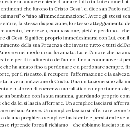
he desidera amare e chiede di amare tutto in Lui e come Lui.
 sentimenti che furono in Cristo Gesù”, ci dice san Paolo nell
simarsi” o “sino all’immedesimazione”. Avere gli stessi sen
o sentire, la stessa disposizione, lo stesso atteggiamento 
taccamento, tenerezza, compassione, pietà e perdono… che 
e di Gesù. Significa proprio immedesimarsi con Lui, con il 
nimento della sua Presenza che investe tutto e tutti dell’
more e nel modo in cui ha amato. Lui è l’Amore che ha a
eccato e per il tradimento dell’uomo, fino a commuoversi per
 che ha amato fino a perdonare e a perdonare sempre, fi
rte, per il riscatto, il recupero, l’affermazione e la salvezza
questa la vera imitazione di Cristo. Una imitazione sino alla
entale o sforzo di coerenza moralistico comportamentale,
ome un bambino con la sua mamma, guardando proprio come
che da lei si lascia afferrare. Un semplice lasciarsi afferr
are nel suo Amore. Un semplice lasciarsi afferrare come 
a da una preghiera semplice: insistente e persistente se
esso riprende forza il richiamo - che abbiamo lasciato in s