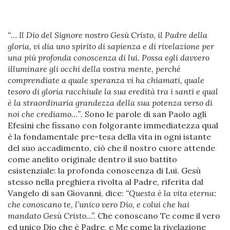
“… Il Dio del Signore nostro Gesù Cristo, il Padre della
gloria, vi dia uno spirito di sapienza e di rivelazione per
una più profonda conoscenza di lui. Possa egli davvero
illuminare gli occhi della vostra mente, perché
comprendiate a quale speranza vi ha chiamati, quale
tesoro di gloria racchiude la sua eredità tra i santi e qual
è la straordinaria grandezza della sua potenza verso di
noi che crediamo…”
. Sono le parole di san Paolo agli
Efesini che fissano con folgorante immediatezza qual
è la fondamentale pre-tesa della vita in ogni istante
del suo accadimento, ciò che il nostro cuore attende
come anelito originale dentro il suo battito
esistenziale: la profonda conoscenza di Lui. Gesù
stesso nella preghiera rivolta al Padre, riferita dal
Vangelo di san Giovanni, dice:
“Questa è la vita eterna:
che conoscano te, l’unico vero Dio, e colui che hai
mandato Gesù Cristo...”.
Che conoscano Te come il vero
ed unico Dio che è Padre, e Me come la rivelazione