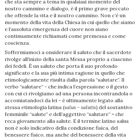
che sta sempre a tema in qualsiasi momento del
nostro cammino e dialogo, è il primo grave peccato
che offende la vita e il nostro cammino. Non c’è un
momento della vita della Chiesa in cui quello che siamo
e l’assoluta emergenza del cuore non siano
continuamente richiamati come premessa e come
coscienza.
Soffermiamoci a onsiderare il saluto che il sacerdote
rivolge all’inizio della santa Messa proprio a ciascuno
dei fedeli. È un saluto che porta il suo profondo
significato e la sua più intima ragione in quello che
etimologicamente risulta dalla parola “salutare”. Il
verbo “salutare” - che indica l’espressione o il gesto
con cui ci rivolgiamo ad una persona incontrandola o
accomiatandoci da lei - è ultimamente legato alla
stessa etimologia latina (
salus - salutis
) del sostantivo
femminile “salute” e dell’aggettivo “salutare” = che
reca giovamento alla salute. E il termine latino salus
non è solo indicativo della condizione fisica, del
benessere fisico, ma anche del benessere della vita