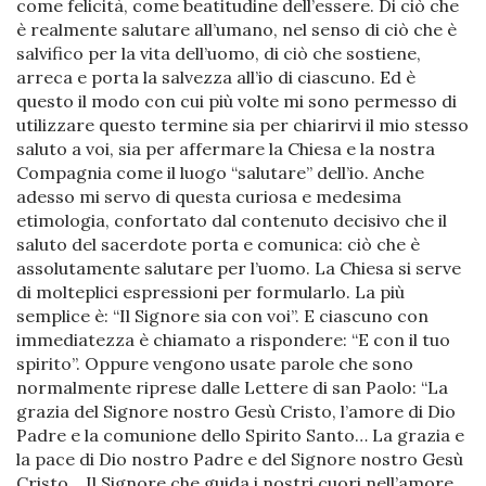
come felicità, come beatitudine dell’essere. Di ciò che
è realmente salutare all’umano, nel senso di ciò che è
salvifico per la vita dell’uomo, di ciò che sostiene,
arreca e porta la salvezza all’io di ciascuno. Ed è
questo il modo con cui più volte mi sono permesso di
utilizzare questo termine sia per chiarirvi il mio stesso
saluto a voi, sia per affermare la Chiesa e la nostra
Compagnia come il luogo “salutare” dell’io. Anche
adesso mi servo di questa curiosa e medesima
etimologia, confortato dal contenuto decisivo che il
saluto del sacerdote porta e comunica: ciò che è
assolutamente salutare per l’uomo. La Chiesa si serve
di molteplici espressioni per formularlo. La più
semplice è: “Il Signore sia con voi”. E ciascuno con
immediatezza è chiamato a rispondere: “E con il tuo
spirito”. Oppure vengono usate parole che sono
normalmente riprese dalle Lettere di san Paolo: “La
grazia del Signore nostro Gesù Cristo, l’amore di Dio
Padre e la comunione dello Spirito Santo… La grazia e
la pace di Dio nostro Padre e del Signore nostro Gesù
Cristo… Il Signore che guida i nostri cuori nell’amore…