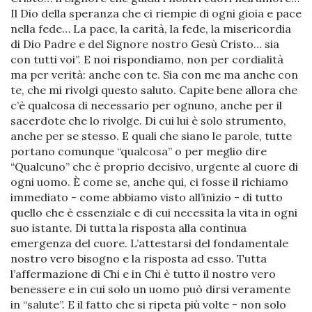
Il Dio della speranza che ci riempie di ogni gioia e pace
nella fede… La pace, la carità, la fede, la misericordia
di Dio Padre e del Signore nostro Gesù Cristo… sia
con tutti voi”. E noi rispondiamo, non per cordialità
ma per verità: anche con te. Sia con me ma anche con
te, che mi rivolgi questo saluto. Capite bene allora che
c’è qualcosa di necessario per ognuno, anche per il
sacerdote che lo rivolge. Di cui lui è solo strumento,
anche per se stesso. E quali che siano le parole, tutte
portano comunque “qualcosa” o per meglio dire
“Qualcuno” che è proprio decisivo, urgente al cuore di
ogni uomo. È come se, anche qui, ci fosse il richiamo
immediato - come abbiamo visto all’inizio - di tutto
quello che è essenziale e di cui necessita la vita in ogni
suo istante. Di tutta la risposta alla continua
emergenza del cuore. L’attestarsi del fondamentale
nostro vero bisogno e la risposta ad esso. Tutta
l’affermazione di Chi e in Chi è tutto il nostro vero
benessere e in cui solo un uomo può dirsi veramente
in “salute”. E il fatto che si ripeta più volte - non solo