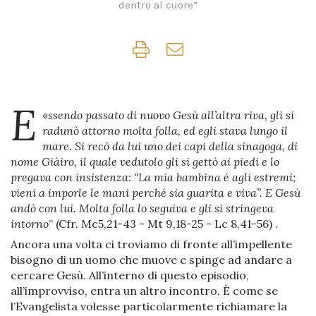
dentro al cuore”
E
«
ssendo passato di nuovo Gesù all’altra riva, gli si
radunò attorno molta folla, ed egli stava lungo il
mare. Si recò da lui uno dei capi della sinagoga, di
nome Giàiro, il quale vedutolo gli si gettò ai piedi e lo
pregava con insistenza: “La mia bambina è agli estremi;
vieni a imporle le mani perché sia guarita e viva”. E Gesù
andò con lui. Molta folla lo seguiva e gli si stringeva
intorno
” (Cfr. Mc5,21-43 - Mt 9,18-25 - Lc 8,41-56) .
Ancora una volta ci troviamo di fronte all’impellente
bisogno di un uomo che muove e spinge ad andare a
cercare Gesù. All’interno di questo episodio,
all’improvviso, entra un altro incontro. È come se
l’Evangelista volesse particolarmente richiamare la