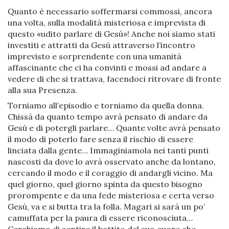
Quanto è necessario soffermarsi commossi, ancora
una volta, sulla modalità misteriosa e imprevista di
questo «udito parlare di Gesù»! Anche noi siamo stati
investiti e attratti da Gesù attraverso l’incontro
imprevisto e sorprendente con una umanità
affascinante che ci ha convinti e mossi ad andare a
vedere di che si trattava, facendoci ritrovare di fronte
alla sua Presenza.
Torniamo all’episodio e torniamo da quella donna.
Chissà da quanto tempo avrà pensato di andare da
Gesù e di potergli parlare… Quante volte avrà pensato
il modo di poterlo fare senza il rischio di essere
linciata dalla gente… Immaginiamola nei tanti punti
nascosti da dove lo avrà osservato anche da lontano,
cercando il modo e il coraggio di andargli vicino. Ma
quel giorno, quel giorno spinta da questo bisogno
prorompente e da una fede misteriosa e certa verso
Gesù, va e si butta tra la folla. Magari si sarà un po’
camuffata per la paura di essere riconosciuta…
Cerchiamo di sentire il battito del suo cuore che