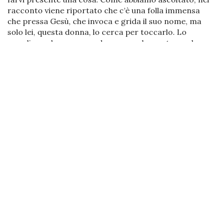
racconto viene riportato che c’è una folla immensa
che pressa Gesù, che invoca e grida il suo nome, ma
solo lei, questa donna, lo cerca per toccarlo. Lo
mendica nel suo cuore e lo cerca solo per toccarlo e
attaccargli la vita, o meglio per lasciarsi contagiare e
rigenerare da Lui. Se siamo qui – dopo tutti questi
anni – per meno di questa domanda, ricerca e attesa
di Gesù, per meno di questa esperienza di
attaccamento a Lui, noi continueremo ad essere dei
perdenti, a perdere tutto quello per cui la vita c’è e in
cui solo può rigenerarsi sino alla pienezza.
Questa donna è, ancora una volta, la testimonianza
che anche per la fede di un istante, anche per il
desiderio di un attaccamento di un istante a Gesù, la
vita può vedersi sempre rigenerata all’istante. Ne
avessimo fatte anche di tutti i colori in tutti questi
anni; avessimo solo presenziato formalmente questo
cammino; avessimo continuato ad assicurare noi
stessi a risposte parziali e tutte centrate su nostre
misurazioni; fossimo anche noi qui con una vita