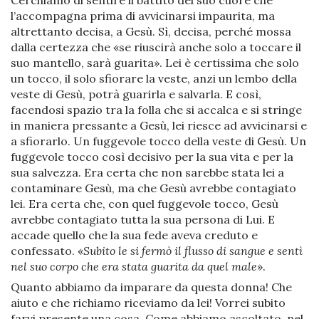
l’accompagna prima di avvicinarsi impaurita, ma
altrettanto decisa, a Gesù. Sì, decisa, perché mossa
dalla certezza che «se riuscirà anche solo a toccare il
suo mantello, sarà guarita». Lei è certissima che solo
un tocco, il solo sfiorare la veste, anzi un lembo della
veste di Gesù, potrà guarirla e salvarla. E così,
facendosi spazio tra la folla che si accalca e si stringe
in maniera pressante a Gesù, lei riesce ad avvicinarsi e
a sfiorarlo. Un fuggevole tocco della veste di Gesù. Un
fuggevole tocco così decisivo per la sua vita e per la
sua salvezza. Era certa che non sarebbe stata lei a
contaminare Gesù, ma che Gesù avrebbe contagiato
lei. Era certa che, con quel fuggevole tocco, Gesù
avrebbe contagiato tutta la sua persona di Lui. E
accade quello che la sua fede aveva creduto e
confessato. «
Subito le si fermò il flusso di sangue e sentì
nel suo corpo che era stata guarita da quel male
».
Quanto abbiamo da imparare da questa donna! Che
aiuto e che richiamo riceviamo da lei! Vorrei subito
farvi presente una cosa. Come abbiamo ascoltato, nel