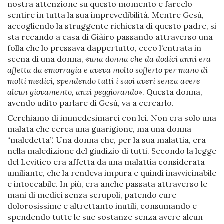
nostra attenzione su questo momento e farcelo
sentire in tutta la sua imprevedibilità. Mentre Gesù,
accogliendo la struggente richiesta di questo padre, si
sta recando a casa di Giàiro passando attraverso una
folla che lo pressava dappertutto, ecco l’entrata in
scena di una donna, «
una donna che da dodici anni era
affetta da emorragia e aveva molto sofferto per mano di
molti medici, spendendo tutti i suoi averi senza avere
alcun giovamento, anzi peggiorando
». Questa donna,
avendo udito parlare di Gesù, va a cercarlo.
Cerchiamo di immedesimarci con lei. Non era solo una
malata che cerca una guarigione, ma una donna
“maledetta”. Una donna che, per la sua malattia, era
nella maledizione del giudizio di tutti. Secondo la legge
del Levitico era affetta da una malattia considerata
umiliante, che la rendeva impura e quindi inavvicinabile
e intoccabile. In più, era anche passata attraverso le
mani di medici senza scrupoli, patendo cure
dolorosissime e altrettanto inutili, consumando e
spendendo tutte le sue sostanze senza avere alcun