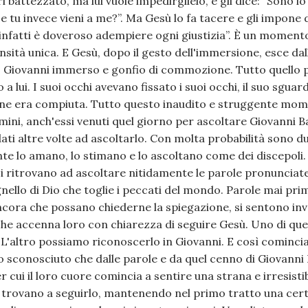
ri battezzato, ma lui vuole impedirglielo, e gli dice: “Sono i
 tu invece vieni a me?”. Ma Gesù lo fa tacere e gli impone di
i infatti è doveroso adempiere ogni giustizia”. È un momen
nsità unica. E Gesù, dopo il gesto dell'immersione, esce dal
iovanni immerso e gonfio di commozione. Tutto quello pe
 lui. I suoi occhi avevano fissato i suoi occhi, il suo sguard
ne era compiuta. Tutto questo inaudito e struggente mom
ini, anch'essi venuti quel giorno per ascoltare Giovanni B
ti altre volte ad ascoltarlo. Con molta probabilità sono 
te lo amano, lo stimano e lo ascoltano come dei discepoli
, si ritrovano ad ascoltare nitidamente le parole pronunciat
'Agnello di Dio che toglie i peccati del mondo. Parole mai pr
ncora che possano chiederne la spiegazione, si sentono inv
e accenna loro con chiarezza di seguire Gesù. Uno di que
. L'altro possiamo riconoscerlo in Giovanni. E così comincia
 sconosciuto che dalle parole e da quel cenno di Giovanni 
r cui il loro cuore comincia a sentire una strana e irresistib
Si trovano a seguirlo, mantenendo nel primo tratto una cert