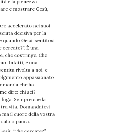
ità e la pienezza
rmare e mostrare Gesù,
re accelerato nei suoi
ciuta decisiva per la
te quando Gesù, sentitosi
e cercate?”. È una
, che costringe. Che
o. Infatti, è una
ntita rivolta a noi, e
nvolgimento appassionato
a domanda che ha
me dire: chi sei?
 fuga. Sempre che la
stra vita. Domandatevi
ma il cuore della vostra
ndalo o paura.
Gesù: “Che cercate?”.