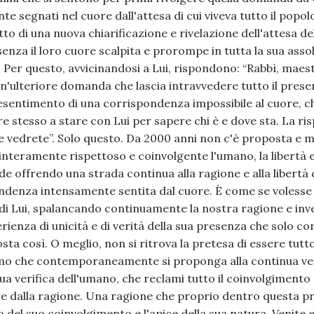
e segnati nel cuore dall'attesa di cui viveva tutto il popol
to di una nuova chiarificazione e rivelazione dell'attesa d
senza il loro cuore scalpita e prorompe in tutta la sua assol
o. Per questo, avvicinandosi a Lui, rispondono: “Rabbì, maes
n'ulteriore domanda che lascia intravvedere tutto il prese
resentimento di una corrispondenza impossibile al cuore, 
ore stesso a stare con Lui per sapere chi è e dove sta. La r
e vedrete”. Solo questo. Da 2000 anni non c'è proposta e m
nteramente rispettoso e coinvolgente l'umano, la libertà e 
de offrendo una strada continua alla ragione e alla libertà 
pondenza intensamente sentita dal cuore. È come se voles
i Lui, spalancando continuamente la nostra ragione e in
erienza di unicità e di verità della sua presenza che solo co
sta così. O meglio, non si ritrova la pretesa di essere tutt
uomo che contemporaneamente si proponga alla continua ver
ua verifica dell'umano, che reclami tutto il coinvolgimento
ire dalla ragione. Una ragione che proprio dentro questa p
del suo coinvolgimento e l'apice della sua natura. Venite e