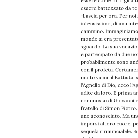
essere come tutti gli alt
essere battezzato da te e
“Lascia per ora. Per no
intensissimo, di una inte
cammino. Immaginiamo G
mondo si era presentato a
sguardo. La sua vocazio
e partecipato da due uom
probabilmente sono anda
con il profeta. Certamen
molto vicini al Battista
l'Agnello di Dio, ecco l
udite da loro. E prima a
commosso di Giovanni ch
fratello di Simon Pietro
uno sconosciuto. Ma uno
imporsi al loro cuore, pe
sequela irrinunciabile. 