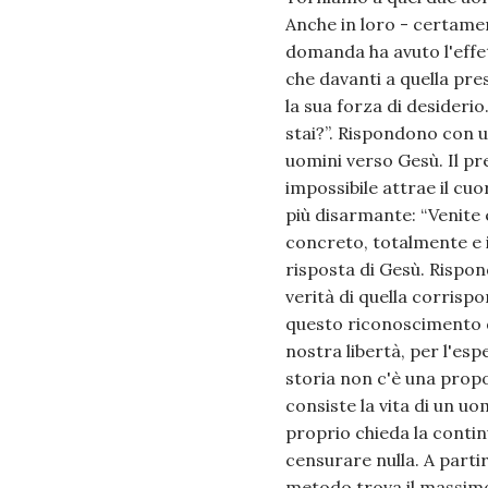
Anche in loro - certament
domanda ha avuto l'effet
che davanti a quella pre
la sua forza di desideri
stai?”. Rispondono con u
uomini verso Gesù. Il p
impossibile attrae il cu
più disarmante: “Venite 
concreto, totalmente e i
risposta di Gesù. Rispon
verità di quella corris
questo riconoscimento d
nostra libertà, per l'esp
storia non c'è una propo
consiste la vita di un 
proprio chieda la contin
censurare nulla. A part
metodo trova il massimo 