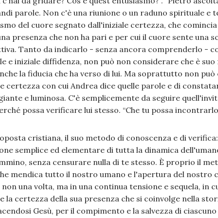
a c'hai da gridare? Cos'è quest'entusiasmo?”. “Pietro ascolt
ndi parole. Non c'è una riunione o un raduno spirituale e te
mo del cuore segnato dall'iniziale certezza, che comincia 
una presenza che non ha pari e per cui il cuore sente una s
tiva. Tanto da indicarlo - senza ancora comprenderlo - com
 e iniziale diffidenza, non può non considerare che è suo fr
anche la fiducia che ha verso di lui. Ma soprattutto non può 
te certezza con cui Andrea dice quelle parole e di constata
giante e luminosa. C'è semplicemente da seguire quell'invi
erché possa verificare lui stesso. “Che tu possa incontrarlo
posta cristiana, il suo metodo di conoscenza e di verifica: v
ne semplice ed elementare di tutta la dinamica dell'umano.
mmino, senza censurare nulla di te stesso. È proprio il met
che mendica tutto il nostro umano e l'apertura del nostro 
 non una volta, ma in una continua tensione e sequela, in cu
 la certezza della sua presenza che si coinvolge nella sto
cendosi Gesù, per il compimento e la salvezza di ciascuno 