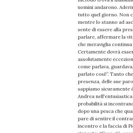
uomini andarono. Aderir
tutto quel giorno. Non c
mentre lo stanno ad ascol
sente di essere alla pre
parlare, affermare la vit
che meraviglia continua s
Certamente dovrà essere 
assolutamente ecceziona
come parlava, guardava,
parlato così!”. Tanto ch
presenza, delle sue paro
sappiamo sicuramente è
Andrea nell'entusiastica
probabilità si incontrano
dopo una pesca che quasi
pare di sentire il contra
incontro e la faccia di P