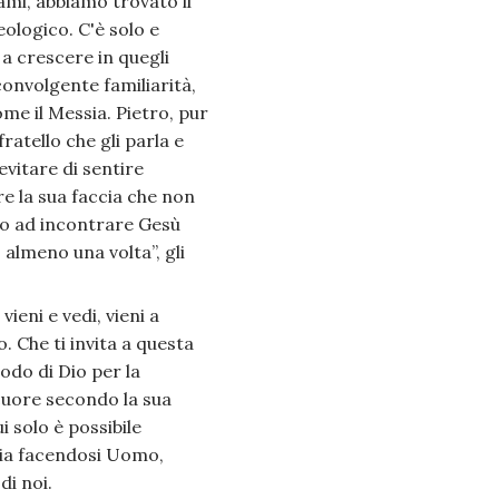
ami, abbiamo trovato il
ologico. C'è solo e
a crescere in quegli
convolgente familiarità,
e il Messia. Pietro, pur
atello che gli parla e
evitare di sentire
re la sua faccia che non
to ad incontrare Gesù
 almeno una volta”, gli
ieni e vedi, vieni a
 Che ti invita a questa
odo di Dio per la
cuore secondo la sua
i solo è possibile
ria facendosi Uomo,
di noi.