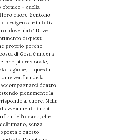
o ebraico - quella
el loro cuore. Sentono
uta esigenza e in tutta
tro, dove abiti? Dove
ntimento di questi
che proprio perché
isposta di Gesù è ancora
etodo più razionale,
la ragione, di questa
come verifica della
se accompagnarci dentro
vestendo pienamente la
rrisponde al cuore. Nella
o l'avvenimento in cui
ifica dell'umano, che
 dell'umano, senza
roposta e questo
 vedrete. E quei due