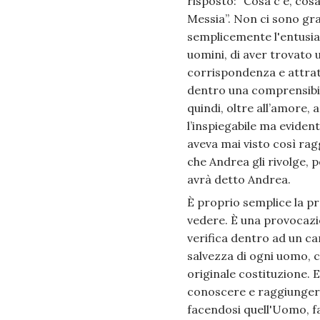
risposto: “Cosa c'è, cos
Messia”. Non ci sono gra
semplicemente l'entusias
uomini, di aver trovato 
corrispondenza e attrat
dentro una comprensibile
quindi, oltre all’amore, 
l’inspiegabile ma eviden
aveva mai visto così rag
che Andrea gli rivolge, p
avrà detto Andrea.
È proprio semplice la pro
vedere. È una provocazio
verifica dentro ad un ca
salvezza di ogni uomo, 
originale costituzione. E
conoscere e raggiungere
facendosi quell'Uomo, fa