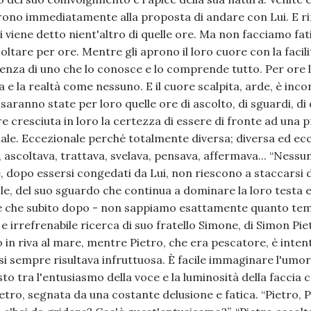
ono immediatamente alla proposta di andare con Lui. E r
i viene detto nient'altro di quelle ore. Ma non facciamo fa
tare per ore. Mentre gli aprono il loro cuore con la facilità 
senza di uno che lo conosce e lo comprende tutto. Per ore 
a e la realtà come nessuno. E il cuore scalpita, arde, è inco
aranno state per loro quelle ore di ascolto, di sguardi, di 
cresciuta in loro la certezza di essere di fronte ad una p
le. Eccezionale perché totalmente diversa; diversa ed ecc
 ascoltava, trattava, svelava, pensava, affermava... “Ness
e, dopo essersi congedati da Lui, non riescono a staccarsi 
le, del suo sguardo che continua a dominare la loro testa e 
 che subito dopo - non sappiamo esattamente quanto tem
 e irrefrenabile ricerca di suo fratello Simone, di Simon Pi
 in riva al mare, mentre Pietro, che era pescatore, è intent
 sempre risultava infruttuosa. È facile immaginare l'umore 
sto tra l'entusiasmo della voce e la luminosità della faccia 
ietro, segnata da una costante delusione e fatica. “Pietro, Pie