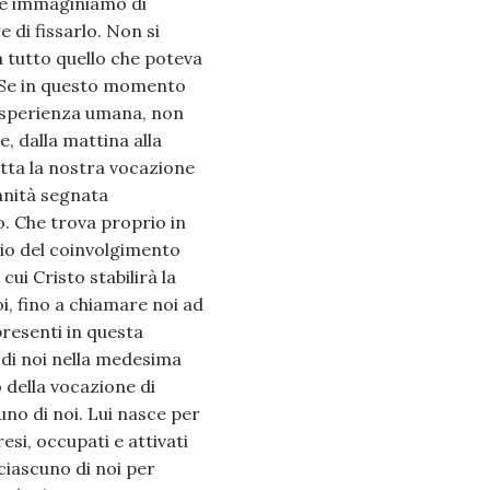
che immaginiamo di
di fissarlo. Non si
a tutto quello che poteva
… Se in questo momento
'esperienza umana, non
, dalla mattina alla
tta la nostra vocazione
anità segnata
mo. Che trova proprio in
izio del coinvolgimento
ui Cristo stabilirà la
i, fino a chiamare noi ad
presenti in questa
 di noi nella medesima
o della vocazione di
no di noi. Lui nasce per
si, occupati e attivati
ciascuno di noi per