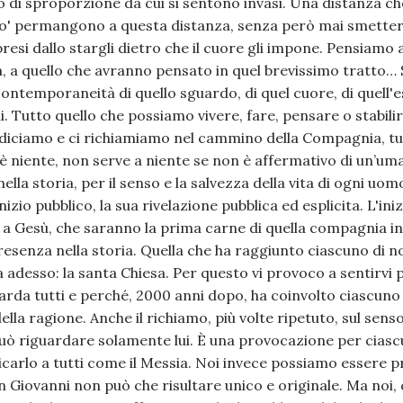
o di sproporzione da cui si sentono invasi. Una distanza 
o' permangono a questa distanza, senza però mai smettere 
resi dallo stargli dietro che il cuore gli impone. Pensiamo 
ta, a quello che avranno pensato in quel brevissimo tratto
contemporaneità di quello sguardo, di quel cuore, di quell
. Tutto quello che possiamo vivere, fare, pensare o stabilire
i diciamo e ci richiamiamo nel cammino della Compagnia, tu
 è niente, non serve a niente se non è affermativo di un’um
ella storia, per il senso e la salvezza della vita di ogni uo
zio pubblico, la sua rivelazione pubblica ed esplicita. L'in
 a Gesù, che saranno la prima carne di quella compagnia in c
senza nella storia. Quella che ha raggiunto ciascuno di no
adesso: la santa Chiesa. Per questo vi provoco a sentirvi 
arda tutti e perché, 2000 anni dopo, ha coinvolto ciascuno
lla ragione. Anche il richiamo, più volte ripetuto, sul sens
uò riguardare solamente lui. È una provocazione per ciascu
carlo a tutti come il Messia. Noi invece possiamo essere pre
in Giovanni non può che risultare unico e originale. Ma noi, 