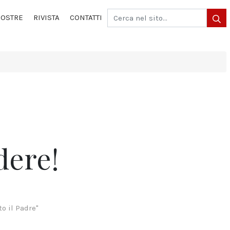
OSTRE
RIVISTA
CONTATTI
dere!
o il Padre"