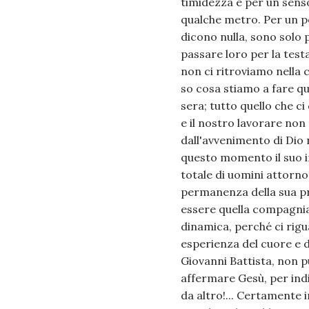
timidezza e per un sens
qualche metro. Per un p
dicono nulla, sono solo p
passare loro per la tes
non ci ritroviamo nella 
so cosa stiamo a fare qui
sera; tutto quello che c
e il nostro lavorare non
dall'avvenimento di Dio n
questo momento il suo ini
totale di uomini attorno
permanenza della sua pre
essere quella compagnia 
dinamica, perché ci rigu
esperienza del cuore e de
Giovanni Battista, non p
affermare Gesù, per indi
da altro!... Certamente 