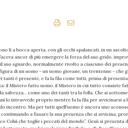
ono lì a bocca aperta, con gli occhi spalancati, in un ascolt
 faceva ancor di più emergere la forza del suo grido, impr
E il suo sguardo, normalmente rivolto a ciascuno dei present
figura di un uomo - un uomo giovane, un trentenne - che g
tanti è presente, e fa la fila come tutti, prima di presenta
: il Mistero fatto uomo, il Mistero in cui tutto consiste fat
a salvezza… come uno dei tanti tra la folla. Che si sottom
ni lo intravvede proprio mentre fa la fila per avvicinarsi a 
do incontro. Ma per tutti quell'uomo è ancora uno sconosc
continuando a fissare la sua presenza che si avvicina, pron
cco Colui che toglie i peccati del mondo”. Gesù si presenta 