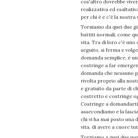
cos'altro dovrebbe viver
realizzativa ed esaltati
per chi è e c'è la nostra
Torniamo da quei due gio
battiti normali, come qu
vita. Tra di loro c'è un
seguito, si ferma e volg
domanda semplice, è un
costringe a far emergere
domanda che nessuno pone
rivolta proprio alla nos
e gratuito da parte di c
costretto e costringe og
Costringe a domandarti 
assecondiamo e la lasci
chi vi ha mai posto una
vita, di avere a cuore tu
Torniamo a quei due uom