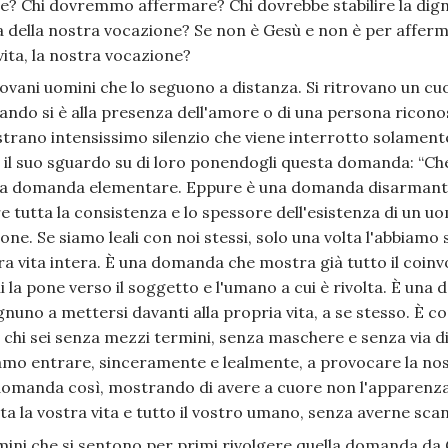
e? Chi dovremmo affermare? Chi dovrebbe stabilire la dign
va della nostra vocazione? Se non è Gesù e non è per affe
 vita, la nostra vocazione?
vani uomini che lo seguono a distanza. Si ritrovano un cuo
ando si è alla presenza dell'amore o di una persona riconos
o strano intensissimo silenzio che viene interrotto solamen
e il suo sguardo su di loro ponendogli questa domanda: “Ch
a domanda elementare. Eppure è una domanda disarmante
 tutta la consistenza e lo spessore dell'esistenza di un uom
. Se siamo leali con noi stessi, solo una volta l'abbiamo se
tra vita intera. È una domanda che mostra già tutto il coi
hi la pone verso il soggetto e l'umano a cui è rivolta. È un
nuno a mettersi davanti alla propria vita, a se stesso. È co
chi sei senza mezzi termini, senza maschere e senza via di
amo entrare, sinceramente e lealmente, a provocare la no
 domanda così, mostrando di avere a cuore non l'apparenza 
tta la vostra vita e tutto il vostro umano, senza averne sca
ini che si sentono per primi rivolgere quella domanda da 