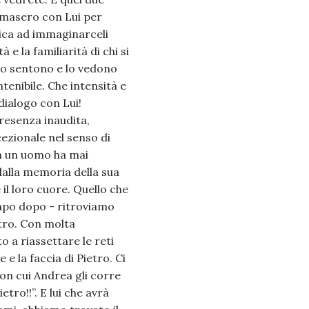
imasero con Lui per
tica ad immaginarceli
e la familiarità di chi si
lo sentono e lo vedono
ntenibile. Che intensità e
dialogo con Lui!
resenza inaudita,
ezionale nel senso di
un un uomo ha mai
dalla memoria della sua
il loro cuore. Quello che
po dopo - ritroviamo
etro. Con molta
o a riassettare le reti
e la faccia di Pietro. Ci
con cui Andrea gli corre
tro!!”. E lui che avrà