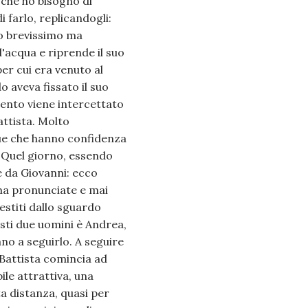
o che ho bisogno di
 farlo, replicandogli:
to brevissimo ma
l'acqua e riprende il suo
r cui era venuto al
o aveva fissato il suo
ento viene intercettato
attista. Molto
due che hanno confidenza
. Quel giorno, essendo
e da Giovanni: ecco
ima pronunciate e mai
estiti dallo sguardo
sti due uomini è Andrea,
no a seguirlo. A seguire
Battista comincia ad
ile attrattiva, una
a distanza, quasi per