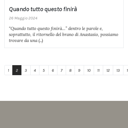
Quando tutto questo finirà
26 Maggio 2024
“Quando tutto questo finirà…” dentro le parole e,
soprattutto, il ritornello del brano di Anastasio, possiamo
trovare da una (...)
1
2
3
4
5
6
7
8
9
10
11
12
13