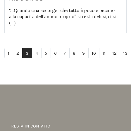
"...Quando ci si accorge “che tutto è poco e piccino
alla capacità dell’animo proprio”, si resta delusi, ci si
(...)
1
2
3
4
5
6
7
8
9
10
11
12
13
RESTA IN CONTATTO