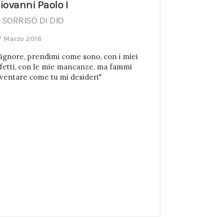
iovanni Paolo I
L SORRISO DI DIO
7 Marzo 2018
Signore, prendimi come sono, con i miei
ifetti, con le mie mancanze, ma fammi
iventare come tu mi desideri"