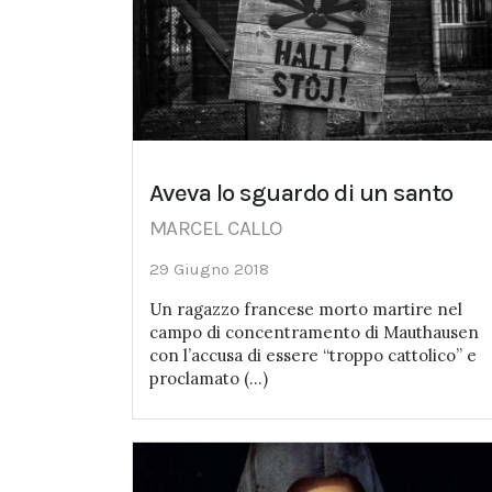
Aveva lo sguardo di un santo
MARCEL CALLO
29 Giugno 2018
Un ragazzo francese morto martire nel
campo di concentramento di Mauthausen
con l’accusa di essere “troppo cattolico” e
proclamato (...)