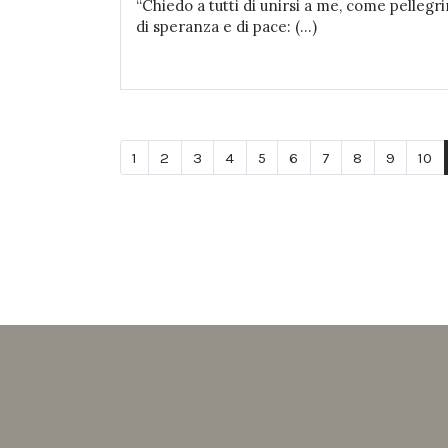
“Chiedo a tutti di unirsi a me, come pellegri
di speranza e di pace: (...)
1
2
3
4
5
6
7
8
9
10