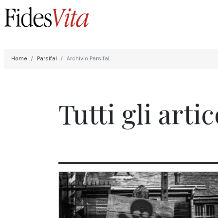
Home
Parsifal
Archivio Parsifal
Tutti gli artic