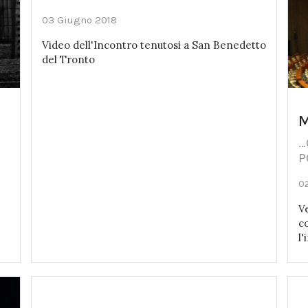
03 Giugno 2018
Video dell'Incontro tenutosi a San Benedetto
del Tronto
M
.
P
0
V
co
l'