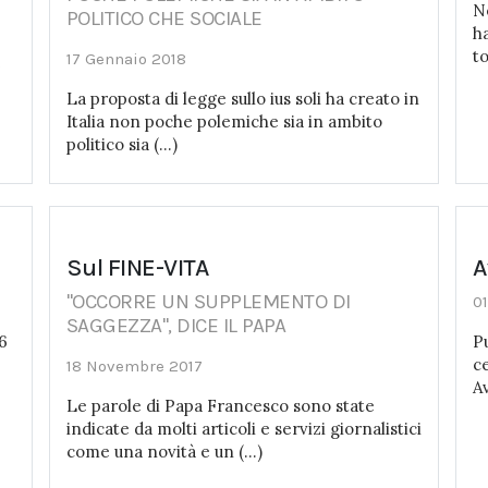
N
POLITICO CHE SOCIALE
h
to
17 Gennaio 2018
e
La proposta di legge sullo ius soli ha creato in
Italia non poche polemiche sia in ambito
politico sia (...)
Sul FINE-VITA
A
"OCCORRE UN SUPPLEMENTO DI
0
SAGGEZZA", DICE IL PAPA
6
Pu
ce
18 Novembre 2017
A
Le parole di Papa Francesco sono state
indicate da molti articoli e servizi giornalistici
come una novità e un (...)