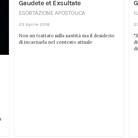
Gaudete et Exsultate
G
ESORTAZIONE APOSTOLICA
I
23 Aprile 2018
2
Non un trattato sulla santità ma il desiderio
"
di incarnarla nel contesto attuale
d
d
a