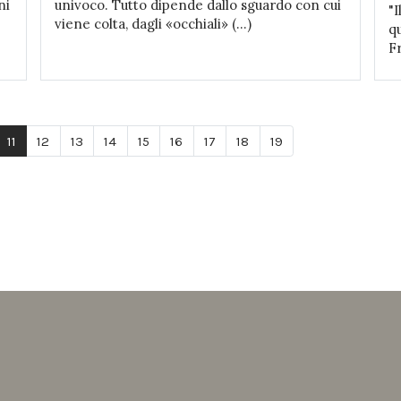
ni
univoco. Tutto dipende dallo sguardo con cui
"I
viene colta, dagli «occhiali» (...)
q
Fr
11
12
13
14
15
16
17
18
19