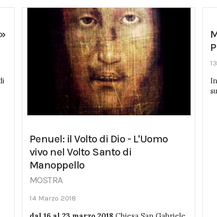
o»
M
P
1
di
I
s
Penuel: il Volto di Dio - L'Uomo
vivo nel Volto Santo di
Manoppello
MOSTRA
14 Marzo 2018
dal 16 al 23 marzo 2018
Chiesa San Gabriele