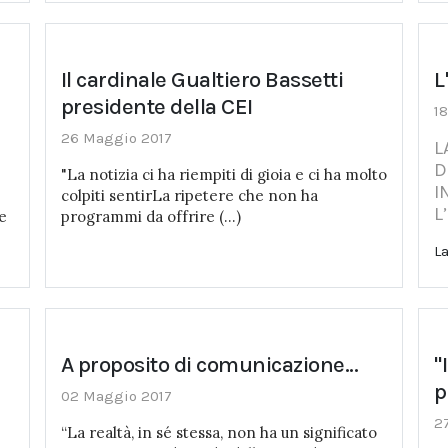
Il cardinale Gualtiero Bassetti
L
presidente della CEI
1
26 Maggio 2017
L
D
"La notizia ci ha riempiti di gioia e ci ha molto
I
colpiti sentirLa ripetere che non ha
L
e
programmi da offrire (...)
La
A proposito di comunicazione...
"
p
02 Maggio 2017
2
“La realtà, in sé stessa, non ha un significato