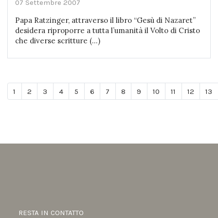
07 Settembre 2007
Papa Ratzinger, attraverso il libro “Gesù di Nazaret”
desidera riproporre a tutta l’umanità il Volto di Cristo
che diverse scritture (...)
1
2
3
4
5
6
7
8
9
10
11
12
13
RESTA IN CONTATTO